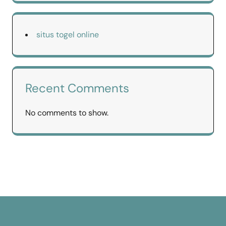
situs togel online
Recent Comments
No comments to show.