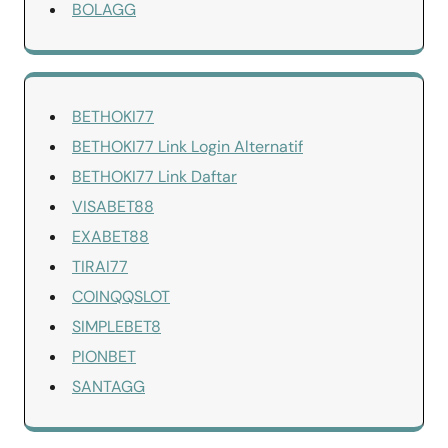
BOLAGG
BETHOKI77
BETHOKI77 Link Login Alternatif
BETHOKI77 Link Daftar
VISABET88
EXABET88
TIRAI77
COINQQSLOT
SIMPLEBET8
PIONBET
SANTAGG