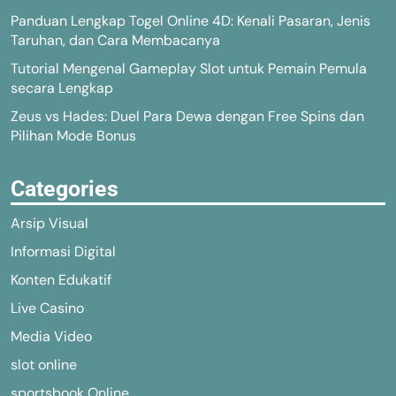
Panduan Lengkap Togel Online 4D: Kenali Pasaran, Jenis
Taruhan, dan Cara Membacanya
Tutorial Mengenal Gameplay Slot untuk Pemain Pemula
secara Lengkap
Zeus vs Hades: Duel Para Dewa dengan Free Spins dan
Pilihan Mode Bonus
Categories
Arsip Visual
Informasi Digital
Konten Edukatif
Live Casino
Media Video
slot online
sportsbook Online