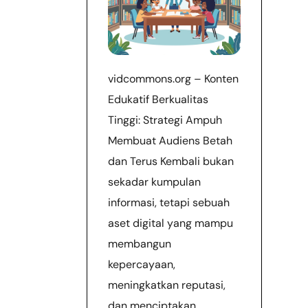
vidcommons.org – Konten
Edukatif Berkualitas
Tinggi: Strategi Ampuh
Membuat Audiens Betah
dan Terus Kembali bukan
sekadar kumpulan
informasi, tetapi sebuah
aset digital yang mampu
membangun
kepercayaan,
meningkatkan reputasi,
dan menciptakan