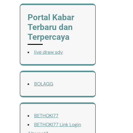
Portal Kabar
Terbaru dan
Terpercaya
live draw sdy
BOLAGG
BETHOKI77
BETHOKI77 Link Login