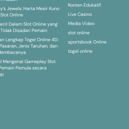
Konten Edukatif
s Jewels: Harta Mesir Kuno
Live Casino
Slot Online
Media Video
Kecil Dalam Slot Online yang
 Tidak Disadari Pemain
slot online
n Lengkap Togel Online 4D:
sportsbook Online
 Pasaran, Jenis Taruhan, dan
togel online
Membacanya
al Mengenal Gameplay Slot
Pemain Pemula secara
ap