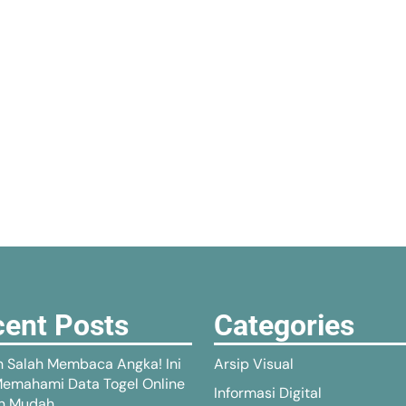
ent Posts
Categories
 Salah Membaca Angka! Ini
Arsip Visual
emahami Data Togel Online
Informasi Digital
n Mudah