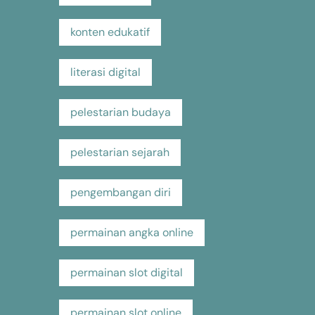
konten edukatif
literasi digital
pelestarian budaya
pelestarian sejarah
pengembangan diri
permainan angka online
permainan slot digital
permainan slot online