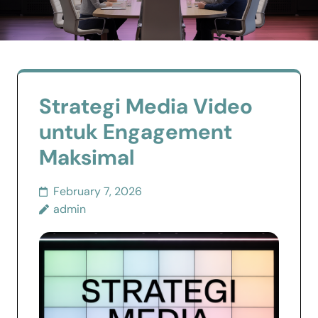
Strategi Media Video
untuk Engagement
Maksimal
February 7, 2026
admin