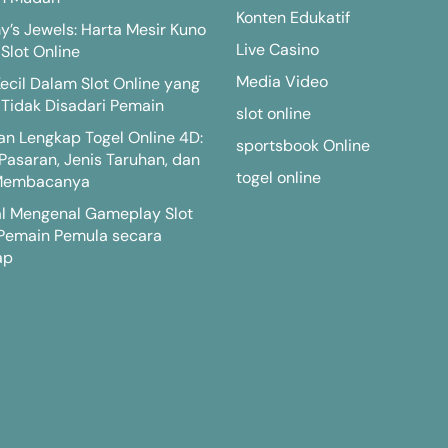
Konten Edukatif
s Jewels: Harta Mesir Kuno
Live Casino
Slot Online
Media Video
Kecil Dalam Slot Online yang
 Tidak Disadari Pemain
slot online
n Lengkap Togel Online 4D:
sportsbook Online
 Pasaran, Jenis Taruhan, dan
togel online
Membacanya
al Mengenal Gameplay Slot
Pemain Pemula secara
ap