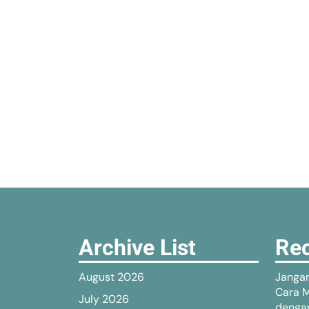
Archive List
Rec
August 2026
Jangan
Cara M
July 2026
denga