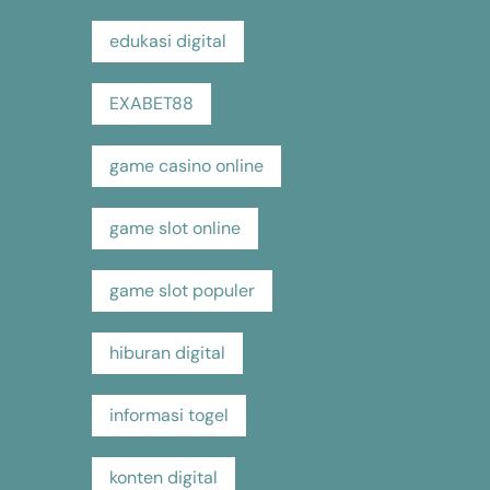
edukasi digital
EXABET88
game casino online
game slot online
game slot populer
hiburan digital
informasi togel
konten digital