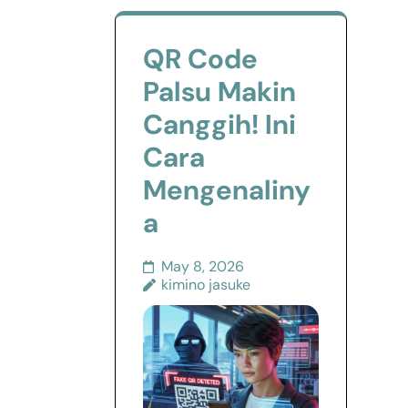
QR Code
Palsu Makin
Canggih! Ini
Cara
Mengenaliny
a
May 8, 2026
kimino jasuke