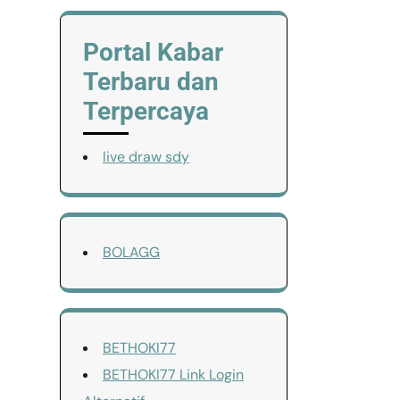
Portal Kabar
Terbaru dan
Terpercaya
live draw sdy
BOLAGG
BETHOKI77
BETHOKI77 Link Login