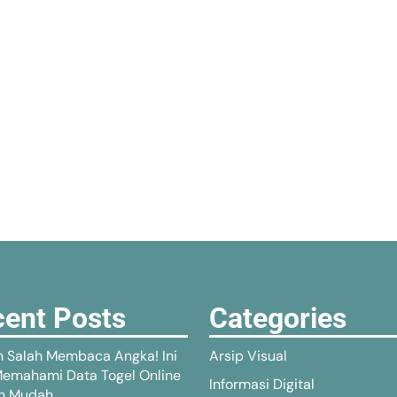
ent Posts
Categories
 Salah Membaca Angka! Ini
Arsip Visual
emahami Data Togel Online
Informasi Digital
n Mudah