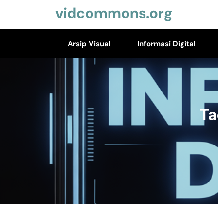
Skip
vidcommons.org
to
content
Arsip Visual
Informasi Digital
(Press
Enter)
Ta