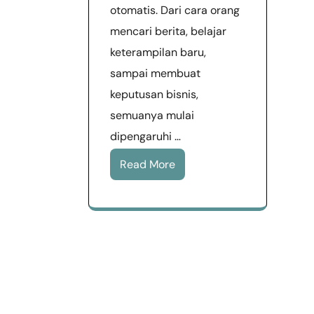
otomatis. Dari cara orang
mencari berita, belajar
keterampilan baru,
sampai membuat
keputusan bisnis,
semuanya mulai
dipengaruhi …
Read More