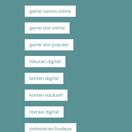
game casino online
game slot online
game slot populer
hiburan digital
konten digital
konten edukatif
literasi digital
pelestarian budaya