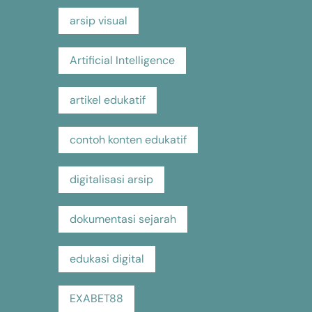
arsip visual
Artificial Intelligence
artikel edukatif
contoh konten edukatif
digitalisasi arsip
dokumentasi sejarah
edukasi digital
EXABET88