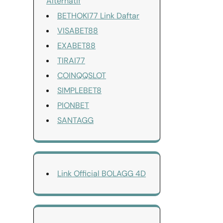
Alternatif
BETHOKI77 Link Daftar
VISABET88
EXABET88
TIRAI77
COINQQSLOT
SIMPLEBET8
PIONBET
SANTAGG
Link Official BOLAGG 4D