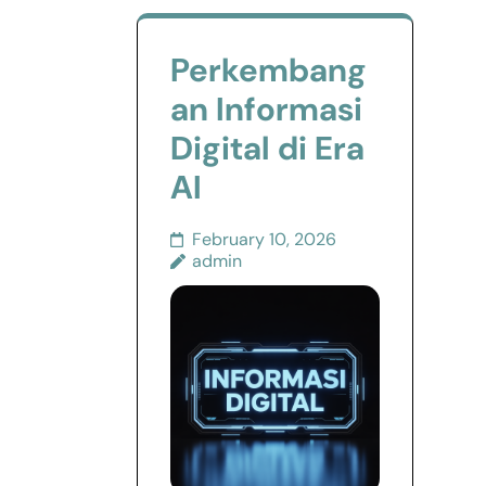
Perkembang
an Informasi
Digital di Era
AI
February 10, 2026
admin