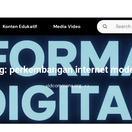
Search
Konten Edukatif
Media Video
for:
g:
perkembangan internet mod
vidcommons.org
>>