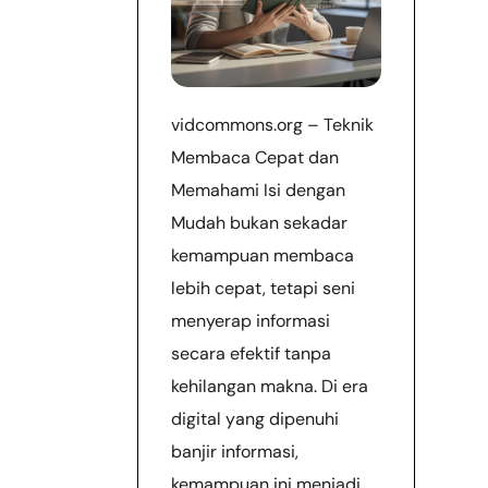
vidcommons.org – Teknik
Membaca Cepat dan
Memahami Isi dengan
Mudah bukan sekadar
kemampuan membaca
lebih cepat, tetapi seni
menyerap informasi
secara efektif tanpa
kehilangan makna. Di era
digital yang dipenuhi
banjir informasi,
kemampuan ini menjadi