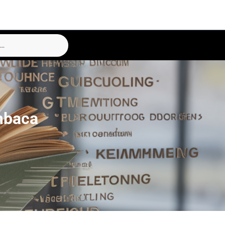
mbaca