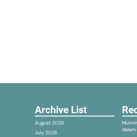
Archive List
Rec
August 2026
Mummy’
dalam 
July 2026