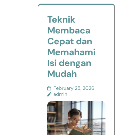
Teknik
Membaca
Cepat dan
Memahami
Isi dengan
Mudah
February 25, 2026
admin