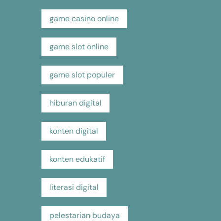
game casino online
game slot online
game slot populer
hiburan digital
konten digital
konten edukatif
literasi digital
pelestarian budaya