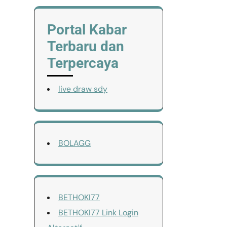
Portal Kabar
Terbaru dan
Terpercaya
live draw sdy
BOLAGG
BETHOKI77
BETHOKI77 Link Login