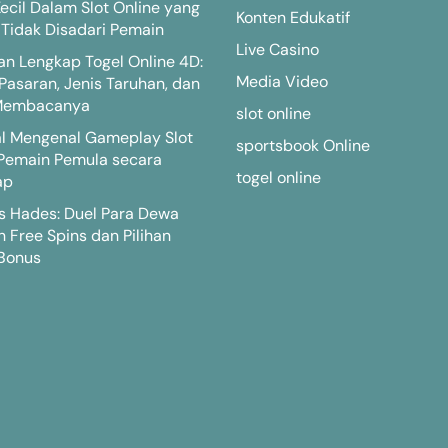
Kecil Dalam Slot Online yang
Konten Edukatif
 Tidak Disadari Pemain
Live Casino
n Lengkap Togel Online 4D:
Media Video
 Pasaran, Jenis Taruhan, dan
Membacanya
slot online
al Mengenal Gameplay Slot
sportsbook Online
Pemain Pemula secara
togel online
ap
s Hades: Duel Para Dewa
 Free Spins dan Pilihan
Bonus