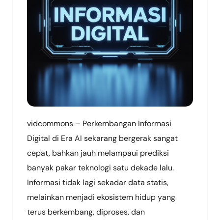
vidcommons – Perkembangan Informasi
Digital di Era AI sekarang bergerak sangat
cepat, bahkan jauh melampaui prediksi
banyak pakar teknologi satu dekade lalu.
Informasi tidak lagi sekadar data statis,
melainkan menjadi ekosistem hidup yang
terus berkembang, diproses, dan