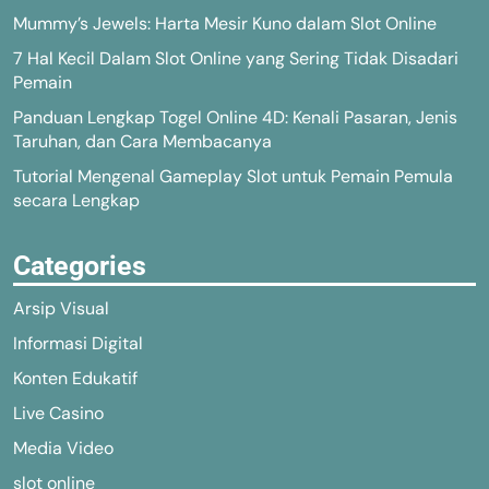
Mummy’s Jewels: Harta Mesir Kuno dalam Slot Online
7 Hal Kecil Dalam Slot Online yang Sering Tidak Disadari
Pemain
Panduan Lengkap Togel Online 4D: Kenali Pasaran, Jenis
Taruhan, dan Cara Membacanya
Tutorial Mengenal Gameplay Slot untuk Pemain Pemula
secara Lengkap
Categories
Arsip Visual
Informasi Digital
Konten Edukatif
Live Casino
Media Video
slot online