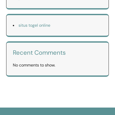
situs togel online
Recent Comments
No comments to show.