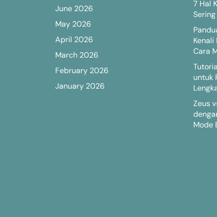
7 Hal 
June 2026
Sering
May 2026
Pandua
April 2026
Kenali
Cara 
March 2026
Tutori
February 2026
untuk 
January 2026
Lengk
Zeus v
dengan
Mode 