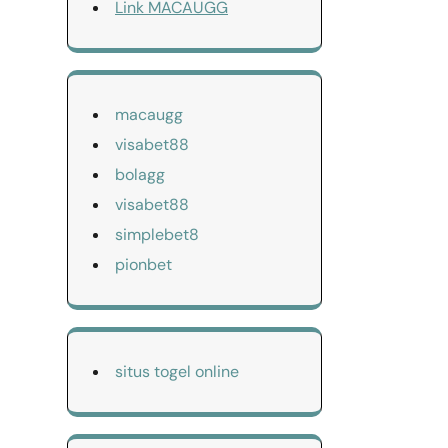
Link MACAUGG
macaugg
visabet88
bolagg
visabet88
simplebet8
pionbet
situs togel online