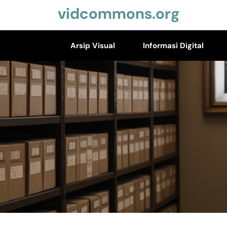
Skip
vidcommons.org
to
content
Arsip Visual
Informasi Digital
(Press
Enter)