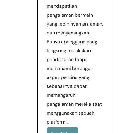
mendapatkan
pengalaman bermain
yang lebih nyaman, aman,
dan menyenangkan.
Banyak pengguna yang
langsung melakukan
pendaftaran tanpa
memahami berbagai
aspek penting yang
sebenarnya dapat
memengaruhi
pengalaman mereka saat
menggunakan sebuah
platform …