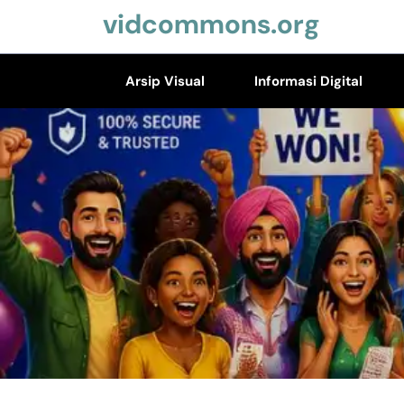
Skip
vidcommons.org
to
content
Arsip Visual
Informasi Digital
(Press
Enter)