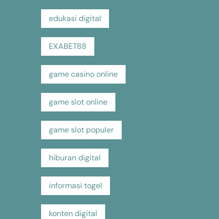
edukasi digital
EXABET88
game casino online
game slot online
game slot populer
hiburan digital
informasi togel
konten digital