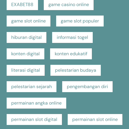
EXABET88
game casino online
game slot online
game slot populer
hiburan digital
informasi togel
konten digital
konten edukatif
literasi digital
pelestarian budaya
pelestarian sejarah
pengembangan diri
permainan angka online
permainan slot digital
permainan slot online