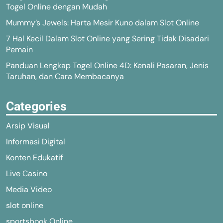
Togel Online dengan Mudah
Mummy’s Jewels: Harta Mesir Kuno dalam Slot Online
7 Hal Kecil Dalam Slot Online yang Sering Tidak Disadari
Pemain
Panduan Lengkap Togel Online 4D: Kenali Pasaran, Jenis
Taruhan, dan Cara Membacanya
Categories
Arsip Visual
Informasi Digital
Konten Edukatif
Live Casino
Media Video
slot online
sportsbook Online