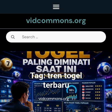
Skip
to
vidcommons.org
content
(Press
Enter)
Search
for:
Tag:
tren togel
terbaru
vidcommons.org
>>