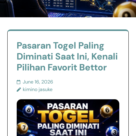
Pasaran Togel Paling
Diminati Saat Ini, Kenali
Pilihan Favorit Bettor
June 16, 2026
kimino jasuke