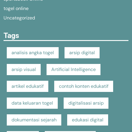
togel online
Uncategorized
Tags
analisis angka togel
arsip digital
arsip visual
Artificial Intelligence
artikel edukatif
contoh konten edukatif
data keluaran togel
digitalisasi arsip
dokumentasi sejarah
edukasi digital