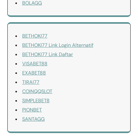
BOLAGG
BETHOKI77
BETHOKI77 Link Login Alternatif
BETHOKI77 Link Daftar
VISABET88
EXABET88
TIRAI77
COINQQSLOT
SIMPLEBET8
PIONBET
SANTAGG