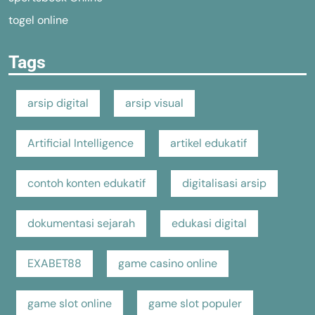
togel online
Tags
arsip digital
arsip visual
Artificial Intelligence
artikel edukatif
contoh konten edukatif
digitalisasi arsip
dokumentasi sejarah
edukasi digital
EXABET88
game casino online
game slot online
game slot populer