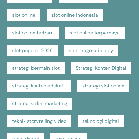
slot online
slot online indonesia
slot online terbaru
slot online terpercaya
slot populer 2026
slot pragmatic play
strategi bermain slot
Strategi Konten Digital
strategi konten edukatif
strategi slot online
strategi video marketing
teknik storytelling video
teknologi digital
togel digital
togel online