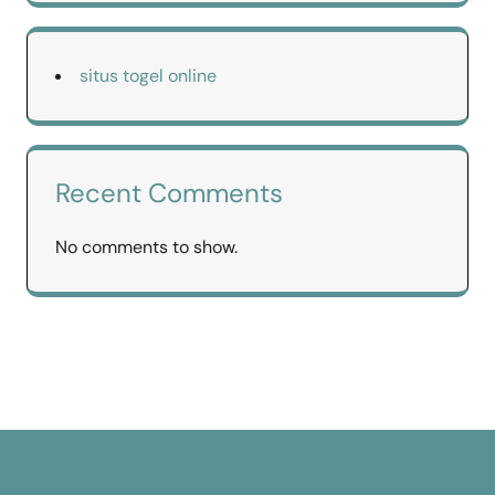
situs togel online
Recent Comments
No comments to show.