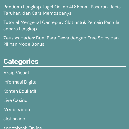
Panduan Lengkap Togel Online 4D: Kenali Pasaran, Jenis
Taruhan, dan Cara Membacanya
Tutorial Mengenal Gameplay Slot untuk Pemain Pemula
secara Lengkap
Zeus vs Hades: Duel Para Dewa dengan Free Spins dan
Pilihan Mode Bonus
Categories
Arsip Visual
Informasi Digital
Konten Edukatif
Live Casino
Media Video
slot online
sportsbook Online