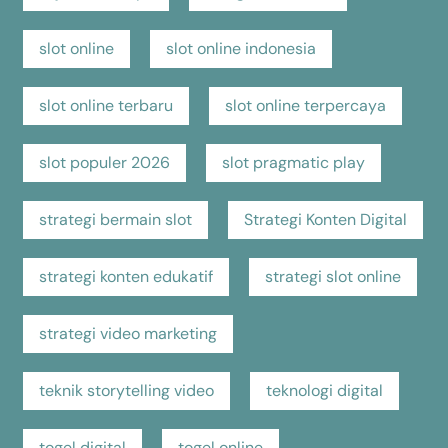
slot online
slot online indonesia
slot online terbaru
slot online terpercaya
slot populer 2026
slot pragmatic play
strategi bermain slot
Strategi Konten Digital
strategi konten edukatif
strategi slot online
strategi video marketing
teknik storytelling video
teknologi digital
togel digital
togel online