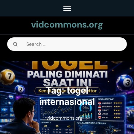
Skip
to
vidcommons.org
content
(Press
Enter)
Search
for:
Tag:
togel
internasional
vidcommons.org
>>