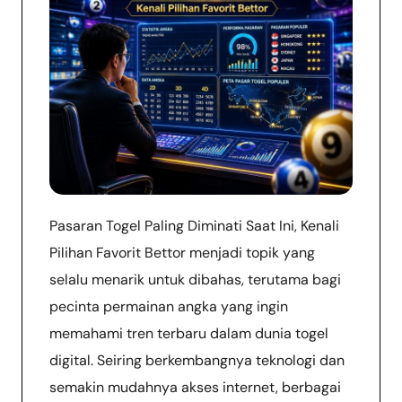
Pasaran Togel Paling Diminati Saat Ini, Kenali
Pilihan Favorit Bettor menjadi topik yang
selalu menarik untuk dibahas, terutama bagi
pecinta permainan angka yang ingin
memahami tren terbaru dalam dunia togel
digital. Seiring berkembangnya teknologi dan
semakin mudahnya akses internet, berbagai