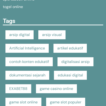
togel online
Tags
arsip digital
arsip visual
Artificial Intelligence
artikel edukatif
contoh konten edukatif
digitalisasi arsip
dokumentasi sejarah
edukasi digital
EXABET88
game casino online
game slot online
game slot populer