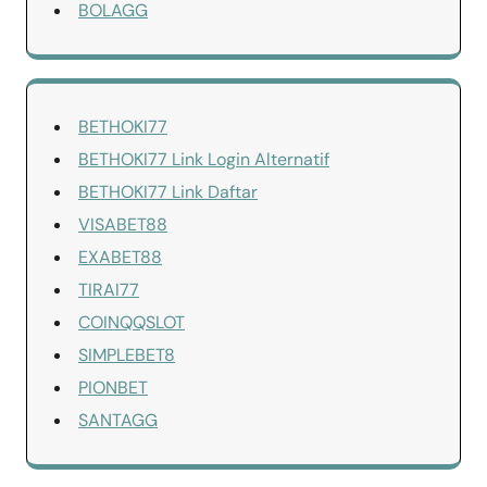
BOLAGG
BETHOKI77
BETHOKI77 Link Login Alternatif
BETHOKI77 Link Daftar
VISABET88
EXABET88
TIRAI77
COINQQSLOT
SIMPLEBET8
PIONBET
SANTAGG