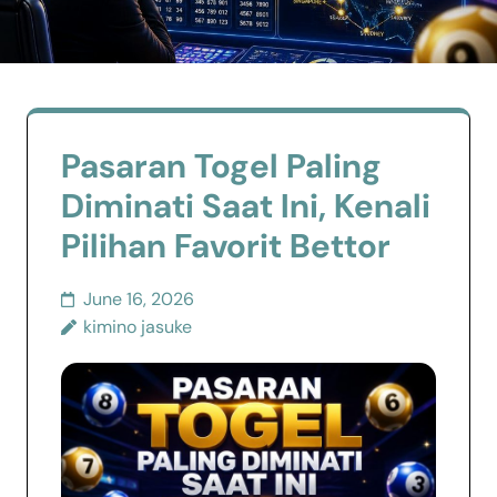
Pasaran Togel Paling
Diminati Saat Ini, Kenali
Pilihan Favorit Bettor
June 16, 2026
kimino jasuke