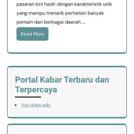
pasaran kini hadir dengan karakteristik unik
yang mampu menarik perhatian banyak
pemain dari berbagai daerah. …
Read More
Portal Kabar Terbaru dan
Terpercaya
live draw sdy