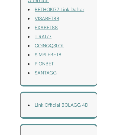
Alternatif
BETHOKI77 Link Daftar
VISABET88
EXABET88
TIRAI77
COINQQSLOT
SIMPLEBET8
PIONBET
SANTAGG
Link Official BOLAGG 4D