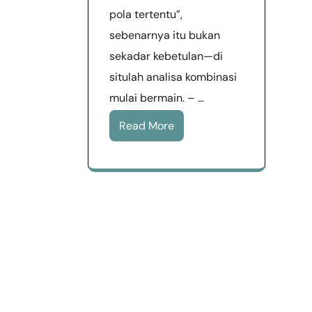
pola tertentu”,
sebenarnya itu bukan
sekadar kebetulan—di
situlah analisa kombinasi
mulai bermain. – …
Read More