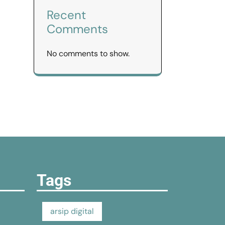
Recent
Comments
No comments to show.
Tags
arsip digital