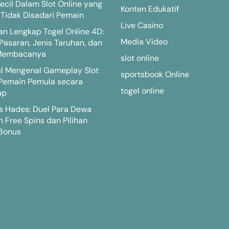
Kecil Dalam Slot Online yang
Konten Edukatif
 Tidak Disadari Pemain
Live Casino
n Lengkap Togel Online 4D:
Media Video
 Pasaran, Jenis Taruhan, dan
Membacanya
slot online
al Mengenal Gameplay Slot
sportsbook Online
Pemain Pemula secara
togel online
ap
s Hades: Duel Para Dewa
 Free Spins dan Pilihan
Bonus