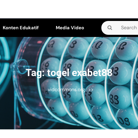
Search
Konten Edukatif
Media Video
for:
Tag:
togel exabet88
vidcommons.org
>>