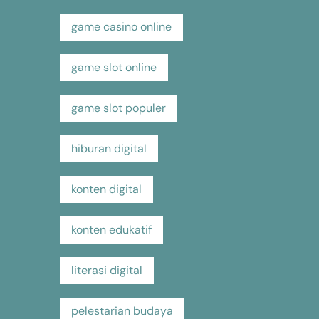
game casino online
game slot online
game slot populer
hiburan digital
konten digital
konten edukatif
literasi digital
pelestarian budaya