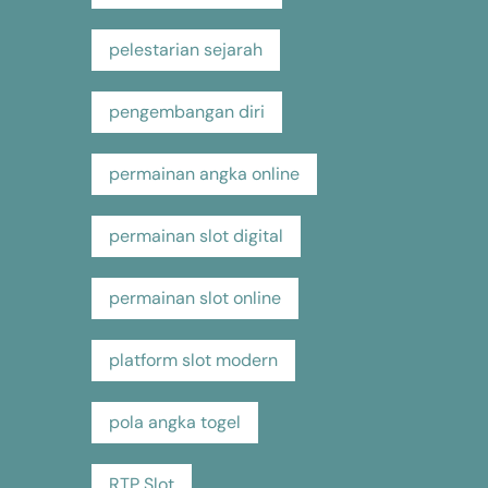
pelestarian sejarah
pengembangan diri
permainan angka online
permainan slot digital
permainan slot online
platform slot modern
pola angka togel
RTP Slot