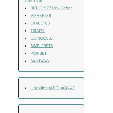
Alternatif
BETHOKI77 Link Daftar
VISABET88
EXABET88
TIRAI77
COINQQSLOT
SIMPLEBET8
PIONBET
SANTAGG
Link Official BOLAGG 4D