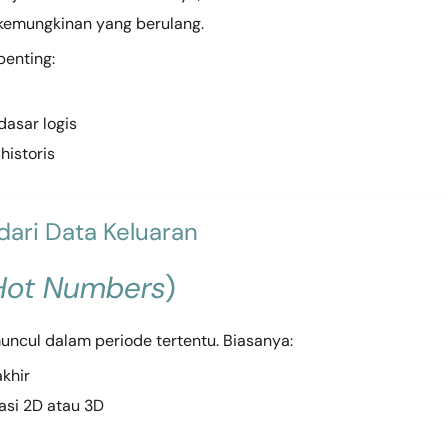
emungkinan yang berulang.
penting:
asar logis
historis
ari Data Keluaran
Hot Numbers
)
ncul dalam periode tertentu. Biasanya:
akhir
asi 2D atau 3D