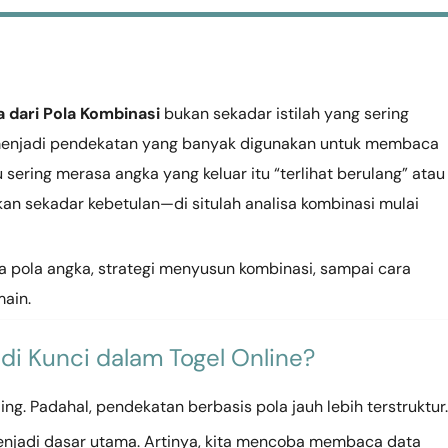
 dari Pola Kombinasi
bukan sekadar istilah yang sering
 menjadi pendekatan yang banyak digunakan untuk membaca
 sering merasa angka yang keluar itu “terlihat berulang” atau
kan sekadar kebetulan—di situlah analisa kombinasi mulai
 pola angka, strategi menyusun kombinasi, sampai cara
main.
di Kunci dalam Togel Online?
g. Padahal, pendekatan berbasis pola jauh lebih terstruktur.
njadi dasar utama. Artinya, kita mencoba membaca data