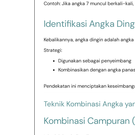
Contoh: Jika angka 7 muncul berkali-kal
Identifikasi Angka Ding
Kebalikannya, angka dingin adalah angka
Strategi:
Digunakan sebagai penyeimbang
Kombinasikan dengan angka pana
Pendekatan ini menciptakan keseimbangan
Teknik Kombinasi Angka ya
Kombinasi Campuran (