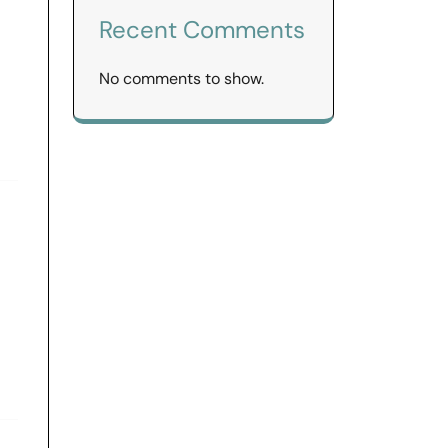
Recent Comments
No comments to show.