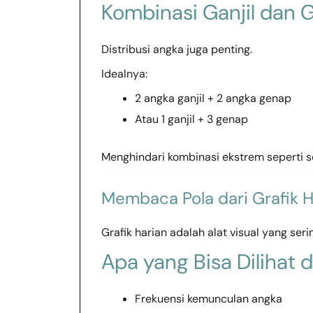
Kombinasi Ganjil dan 
Distribusi angka juga penting.
Idealnya:
2 angka ganjil + 2 angka genap
Atau 1 ganjil + 3 genap
Menghindari kombinasi ekstrem seperti s
Membaca Pola dari Grafik H
Grafik harian adalah alat visual yang s
Apa yang Bisa Dilihat d
Frekuensi kemunculan angka