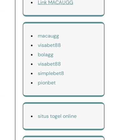
Link MACAUGG
macaugg
visabet88
bolagg
visabet88
simplebet8
pionbet
situs togel online