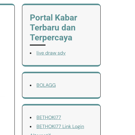
Portal Kabar
Terbaru dan
Terpercaya
live draw sdy
BOLAGG
BETHOKI77
BETHOKI77 Link Login