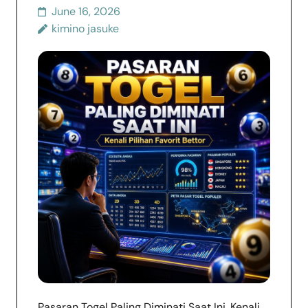
June 16, 2026
kimino jasuke
Pasaran Togel Paling Diminati Saat Ini, Kenali