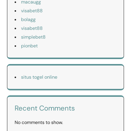
macaugg
visabet88
bolagg
visabet88
simplebet8
pionbet
situs togel online
Recent Comments
No comments to show.