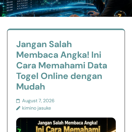
Jangan Salah
Membaca Angka! Ini
Cara Memahami Data
Togel Online dengan
Mudah
August 7, 2026
kimino jasuke