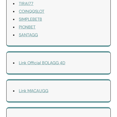
TIRAI77
COINQQSLOT
SIMPLEBET8
PIONBET
SANTAGG
Link Official BOLAGG 4D
Link MACAUGG