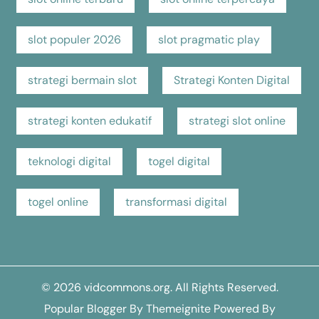
slot populer 2026
slot pragmatic play
strategi bermain slot
Strategi Konten Digital
strategi konten edukatif
strategi slot online
teknologi digital
togel digital
togel online
transformasi digital
© 2026
vidcommons.org
. All Rights Reserved.
Popular Blogger
By
Themeignite
Powered By