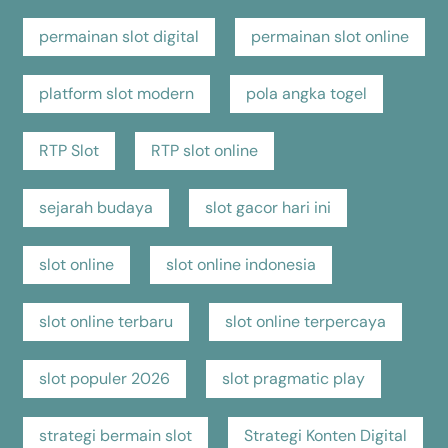
permainan slot digital
permainan slot online
platform slot modern
pola angka togel
RTP Slot
RTP slot online
sejarah budaya
slot gacor hari ini
slot online
slot online indonesia
slot online terbaru
slot online terpercaya
slot populer 2026
slot pragmatic play
strategi bermain slot
Strategi Konten Digital