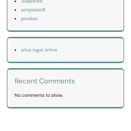
visabet88
simplebet8
pionbet
situs togel online
Recent Comments
No comments to show.