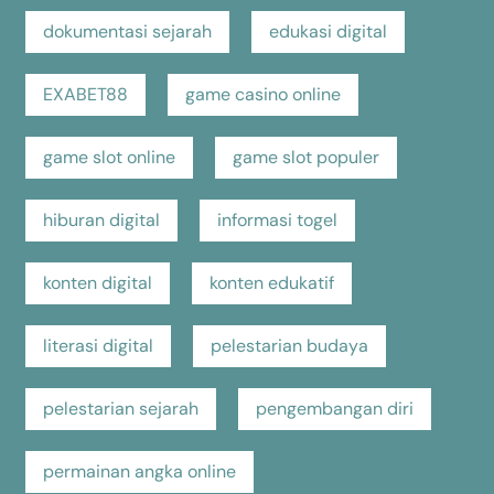
dokumentasi sejarah
edukasi digital
EXABET88
game casino online
game slot online
game slot populer
hiburan digital
informasi togel
konten digital
konten edukatif
literasi digital
pelestarian budaya
pelestarian sejarah
pengembangan diri
permainan angka online