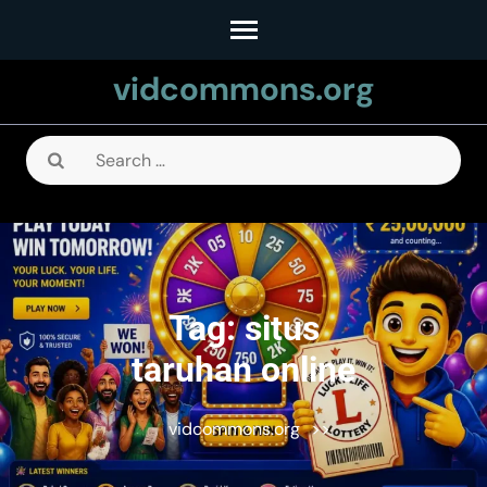
Skip
to
vidcommons.org
content
(Press
Enter)
Search
for:
Tag:
situs
taruhan online
vidcommons.org
>>