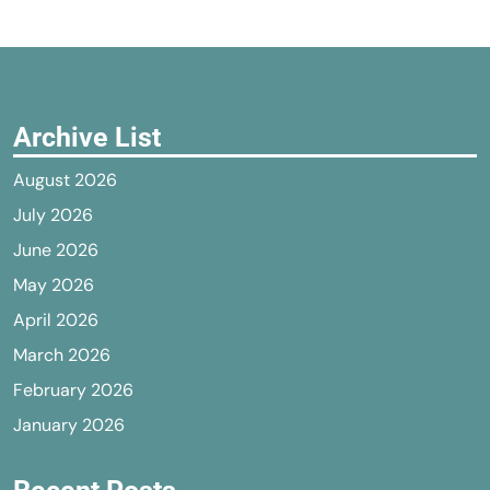
Archive List
August 2026
July 2026
June 2026
May 2026
April 2026
March 2026
February 2026
January 2026