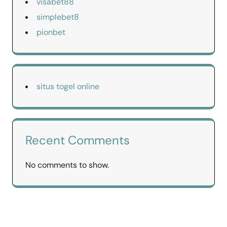
visabet88
simplebet8
pionbet
situs togel online
Recent Comments
No comments to show.