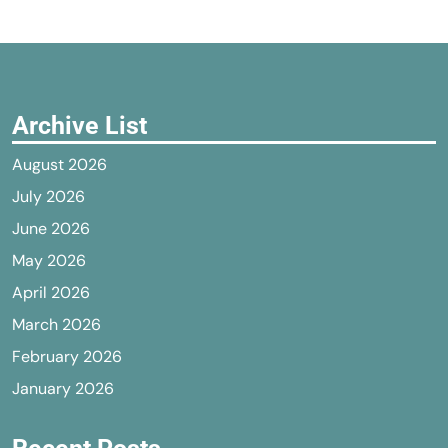
Archive List
August 2026
July 2026
June 2026
May 2026
April 2026
March 2026
February 2026
January 2026