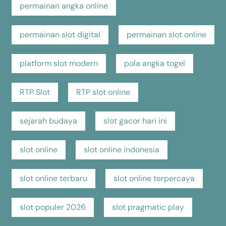
permainan angka online
permainan slot digital
permainan slot online
platform slot modern
pola angka togel
RTP Slot
RTP slot online
sejarah budaya
slot gacor hari ini
slot online
slot online indonesia
slot online terbaru
slot online terpercaya
slot populer 2026
slot pragmatic play