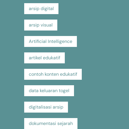
arsip digital
arsip visual
Artificial Intelligence
artikel edukatif
contoh konten edukatif
data keluaran togel
digitalisasi arsip
dokumentasi sejarah