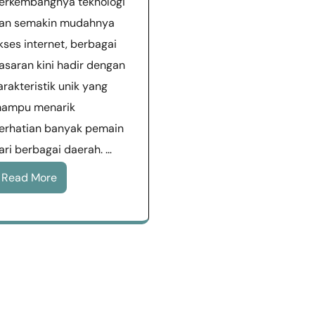
erkembangnya teknologi
an semakin mudahnya
kses internet, berbagai
asaran kini hadir dengan
arakteristik unik yang
ampu menarik
erhatian banyak pemain
ari berbagai daerah. …
Read More