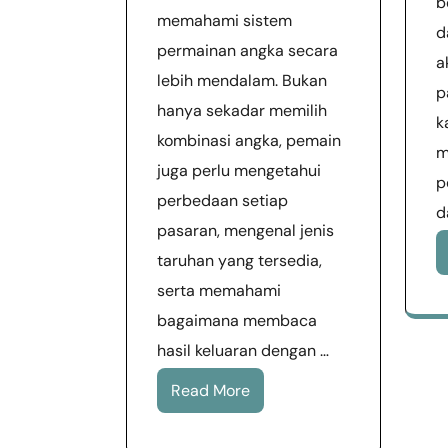
b
memahami sistem
d
permainan angka secara
a
lebih mendalam. Bukan
p
hanya sekadar memilih
k
kombinasi angka, pemain
m
juga perlu mengetahui
p
perbedaan setiap
d
pasaran, mengenal jenis
taruhan yang tersedia,
serta memahami
bagaimana membaca
hasil keluaran dengan …
Read More