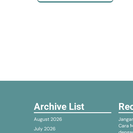
Archive List
Rec
August 2026
Jangan
Cara M
July 2026
denga