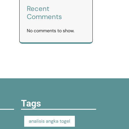
Recent
Comments
No comments to show.
Tags
analisis angka togel