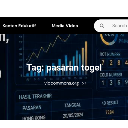
Search
Konten Edukatif
Media Video
for:
Tag:
pasaran togel
vidcommons.org
>>