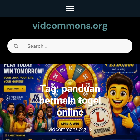
Skip
to
vidcommons.org
content
(Press
Enter)
Search
for:
Tag:
panduan
bermain togel
online
vidcommons.org
>>