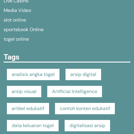
Live Casino
Media Video
slot online
sportsbook Online
togel online
Tags
analisis angka togel
arsip digital
arsip visual
Artificial Intelligence
artikel edukatif
contoh konten edukatif
data keluaran togel
digitalisasi arsip