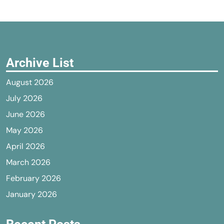
Archive List
August 2026
July 2026
June 2026
May 2026
April 2026
March 2026
February 2026
January 2026