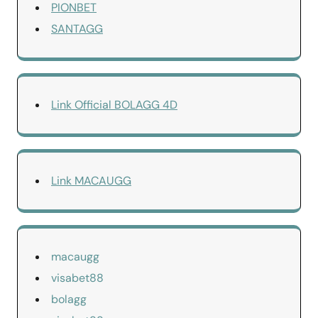
PIONBET
SANTAGG
Link Official BOLAGG 4D
Link MACAUGG
macaugg
visabet88
bolagg