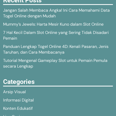
Recent Posts
Jangan Salah Membaca Angka! Ini Cara Memahami Data
Togel Online dengan Mudah
Mummy’s Jewels: Harta Mesir Kuno dalam Slot Online
7 Hal Kecil Dalam Slot Online yang Sering Tidak Disadari
Pemain
Panduan Lengkap Togel Online 4D: Kenali Pasaran, Jenis
Taruhan, dan Cara Membacanya
Tutorial Mengenal Gameplay Slot untuk Pemain Pemula
secara Lengkap
Categories
Arsip Visual
Informasi Digital
Konten Edukatif