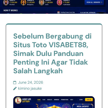
Sebelum Bergabung di
Situs Toto VISABET88,
Simak Dulu Panduan
Penting Ini Agar Tidak
Salah Langkah
June 24, 2026
kimino jasuke