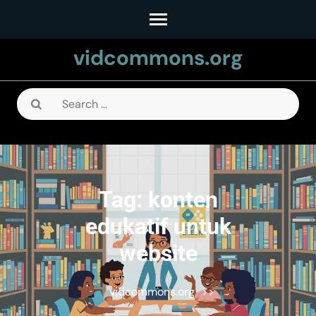
Skip
to
vidcommons.org
content
(Press
Enter)
Search
for:
Tag:
konten
edukatif untuk
website
vidcommons.org
>>