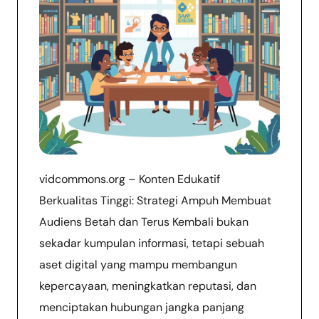
vidcommons.org – Konten Edukatif
Berkualitas Tinggi: Strategi Ampuh Membuat
Audiens Betah dan Terus Kembali bukan
sekadar kumpulan informasi, tetapi sebuah
aset digital yang mampu membangun
kepercayaan, meningkatkan reputasi, dan
menciptakan hubungan jangka panjang