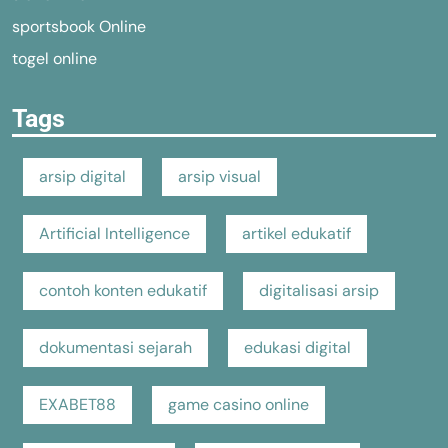
sportsbook Online
togel online
Tags
arsip digital
arsip visual
Artificial Intelligence
artikel edukatif
contoh konten edukatif
digitalisasi arsip
dokumentasi sejarah
edukasi digital
EXABET88
game casino online