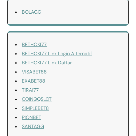
BOLAGG
BETHOKI77
BETHOKI77 Link Login Alternatif
BETHOKI77 Link Daftar
VISABET88
EXABET88
TIRAI77
COINQQSLOT
SIMPLEBET8
PIONBET
SANTAGG