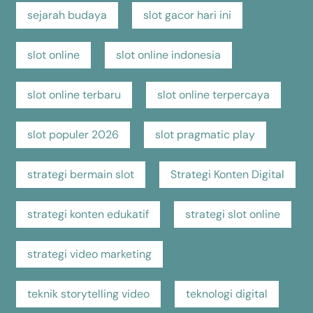
sejarah budaya
slot gacor hari ini
slot online
slot online indonesia
slot online terbaru
slot online terpercaya
slot populer 2026
slot pragmatic play
strategi bermain slot
Strategi Konten Digital
strategi konten edukatif
strategi slot online
strategi video marketing
teknik storytelling video
teknologi digital