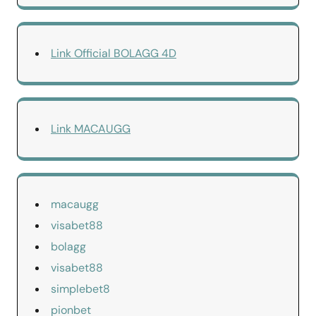
Link Official BOLAGG 4D
Link MACAUGG
macaugg
visabet88
bolagg
visabet88
simplebet8
pionbet