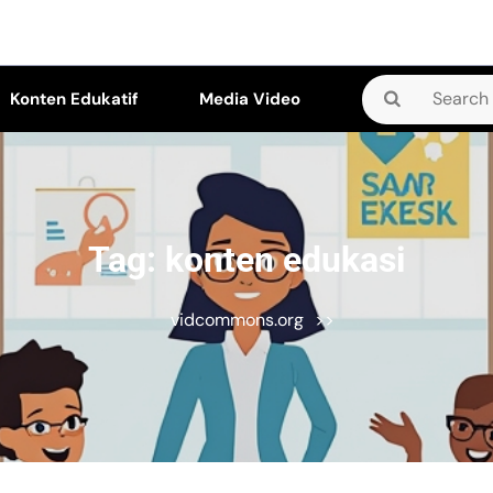
Search
Konten Edukatif
Media Video
for:
Tag:
konten edukasi
vidcommons.org
>>