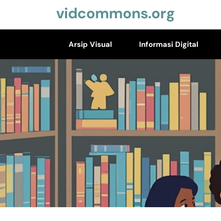
Skip
vidcommons.org
to
content
Arsip Visual
Informasi Digital
(Press
Enter)