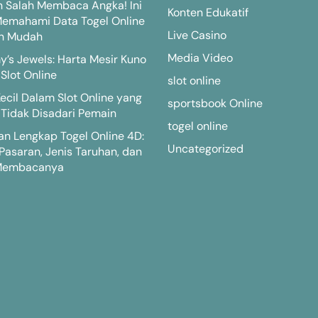
 Salah Membaca Angka! Ini
Konten Edukatif
emahami Data Togel Online
Live Casino
n Mudah
Media Video
s Jewels: Harta Mesir Kuno
Slot Online
slot online
Kecil Dalam Slot Online yang
sportsbook Online
 Tidak Disadari Pemain
togel online
n Lengkap Togel Online 4D:
Uncategorized
 Pasaran, Jenis Taruhan, dan
Membacanya