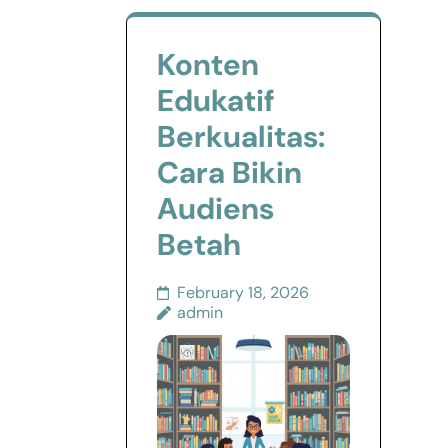
Konten
Edukatif
Berkualitas:
Cara Bikin
Audiens
Betah
February 18, 2026
admin