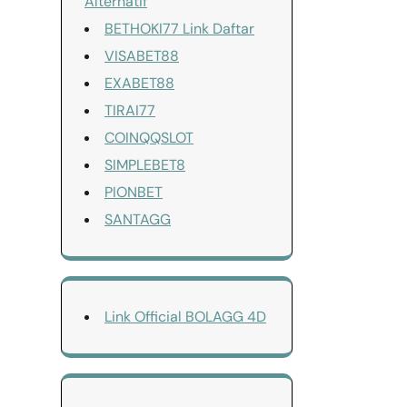
Alternatif
BETHOKI77 Link Daftar
VISABET88
EXABET88
TIRAI77
COINQQSLOT
SIMPLEBET8
PIONBET
SANTAGG
Link Official BOLAGG 4D