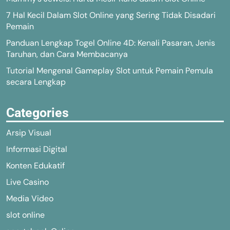
7 Hal Kecil Dalam Slot Online yang Sering Tidak Disadari
Pemain
Panduan Lengkap Togel Online 4D: Kenali Pasaran, Jenis
Taruhan, dan Cara Membacanya
Tutorial Mengenal Gameplay Slot untuk Pemain Pemula
secara Lengkap
Categories
Arsip Visual
Informasi Digital
Konten Edukatif
Live Casino
Media Video
slot online