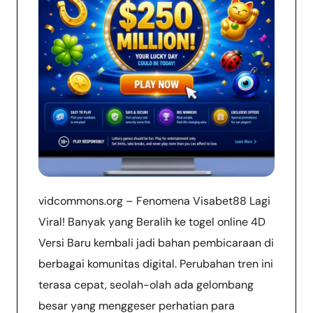
vidcommons.org – Fenomena Visabet88 Lagi
Viral! Banyak yang Beralih ke togel online 4D
Versi Baru kembali jadi bahan pembicaraan di
berbagai komunitas digital. Perubahan tren ini
terasa cepat, seolah-olah ada gelombang
besar yang menggeser perhatian para