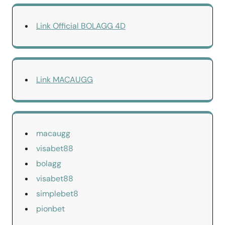
Link Official BOLAGG 4D
Link MACAUGG
macaugg
visabet88
bolagg
visabet88
simplebet8
pionbet