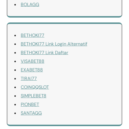
BOLAGG
BETHOKI77
BETHOKI77 Link Login Alternatif
BETHOKI77 Link Daftar
VISABET88
EXABET88
TIRAI77
COINQQSLOT
SIMPLEBET8
PIONBET
SANTAGG