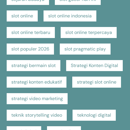
slot online
slot online indonesia
slot online terbaru
slot online terpercaya
slot populer 2026
slot pragmatic play
strategi bermain slot
Strategi Konten Digital
strategi konten edukatif
strategi slot online
strategi video marketing
teknik storytelling video
teknologi digital