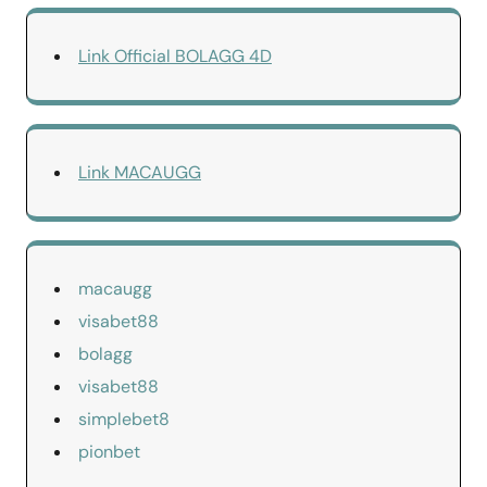
Link Official BOLAGG 4D
Link MACAUGG
macaugg
visabet88
bolagg
visabet88
simplebet8
pionbet