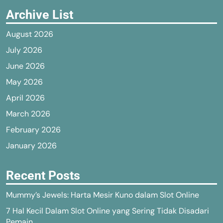
Archive List
August 2026
July 2026
June 2026
May 2026
April 2026
March 2026
February 2026
January 2026
Recent Posts
Mummy’s Jewels: Harta Mesir Kuno dalam Slot Online
7 Hal Kecil Dalam Slot Online yang Sering Tidak Disadari
Pemain