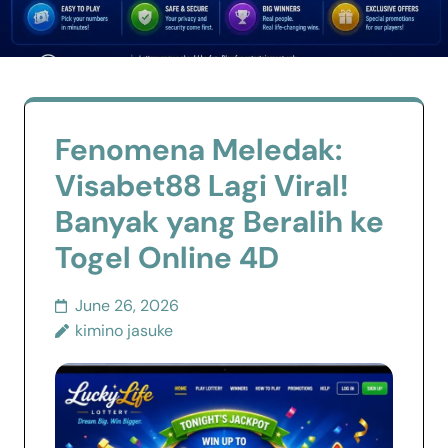
Fenomena Meledak:
Visabet88 Lagi Viral!
Banyak yang Beralih ke
Togel Online 4D
June 26, 2026
kimino jasuke