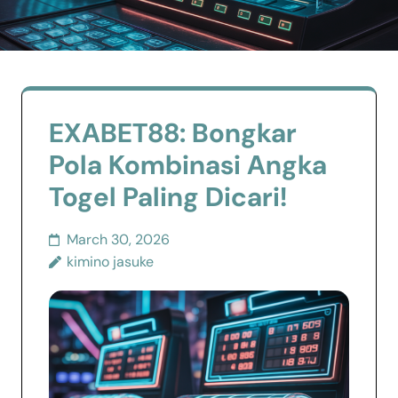
EXABET88: Bongkar
Pola Kombinasi Angka
Togel Paling Dicari!
March 30, 2026
kimino jasuke