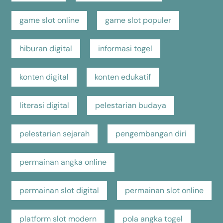
game slot online
game slot populer
hiburan digital
informasi togel
konten digital
konten edukatif
literasi digital
pelestarian budaya
pelestarian sejarah
pengembangan diri
permainan angka online
permainan slot digital
permainan slot online
platform slot modern
pola angka togel