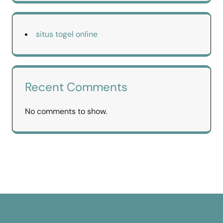
situs togel online
Recent Comments
No comments to show.