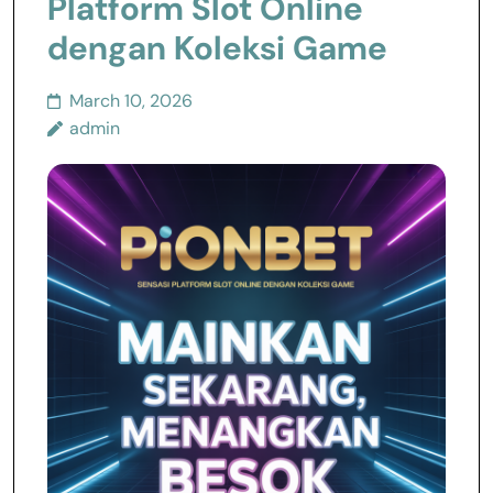
Platform Slot Online
dengan Koleksi Game
March 10, 2026
admin