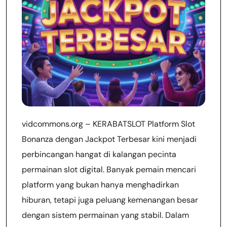
vidcommons.org – KERABATSLOT Platform Slot
Bonanza dengan Jackpot Terbesar kini menjadi
perbincangan hangat di kalangan pecinta
permainan slot digital. Banyak pemain mencari
platform yang bukan hanya menghadirkan
hiburan, tetapi juga peluang kemenangan besar
dengan sistem permainan yang stabil. Dalam