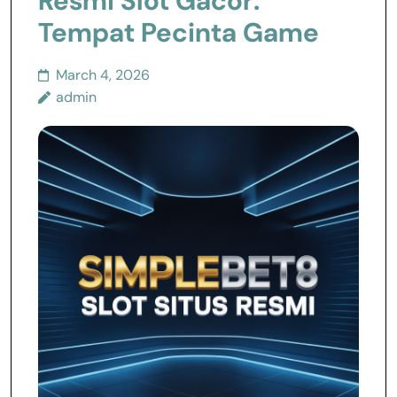
Resmi Slot Gacor:
Tempat Pecinta Game
March 4, 2026
admin