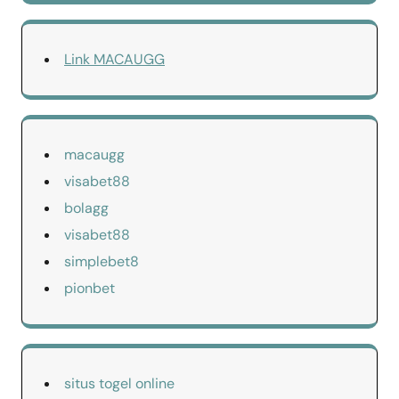
Link MACAUGG
macaugg
visabet88
bolagg
visabet88
simplebet8
pionbet
situs togel online