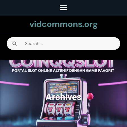
Skip
to
content
vidcommons.org
(Press
Enter)
Search
for:
Archives