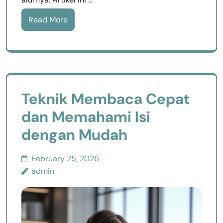
Read More
Teknik Membaca Cepat
dan Memahami Isi
dengan Mudah
February 25, 2026
admin