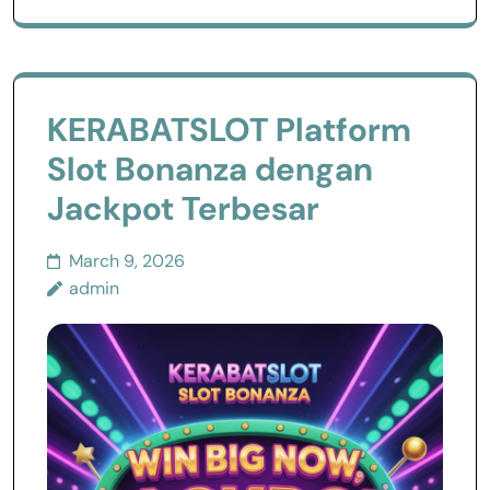
KERABATSLOT Platform
Slot Bonanza dengan
Jackpot Terbesar
March 9, 2026
admin