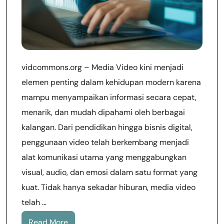
vidcommons.org – Media Video kini menjadi
elemen penting dalam kehidupan modern karena
mampu menyampaikan informasi secara cepat,
menarik, dan mudah dipahami oleh berbagai
kalangan. Dari pendidikan hingga bisnis digital,
penggunaan video telah berkembang menjadi
alat komunikasi utama yang menggabungkan
visual, audio, dan emosi dalam satu format yang
kuat. Tidak hanya sekadar hiburan, media video
telah …
Read More