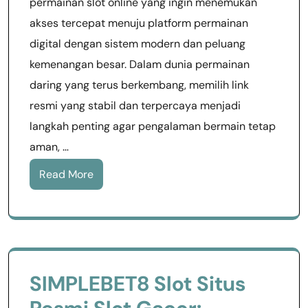
permainan slot online yang ingin menemukan
akses tercepat menuju platform permainan
digital dengan sistem modern dan peluang
kemenangan besar. Dalam dunia permainan
daring yang terus berkembang, memilih link
resmi yang stabil dan terpercaya menjadi
langkah penting agar pengalaman bermain tetap
aman, …
Read More
SIMPLEBET8 Slot Situs