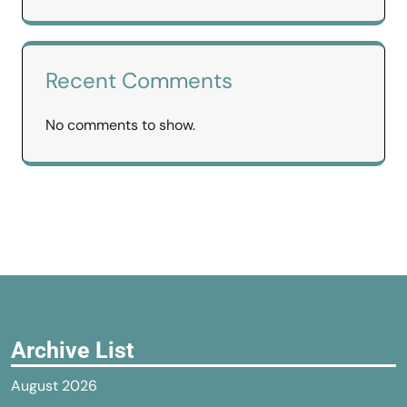
Recent Comments
No comments to show.
Archive List
August 2026