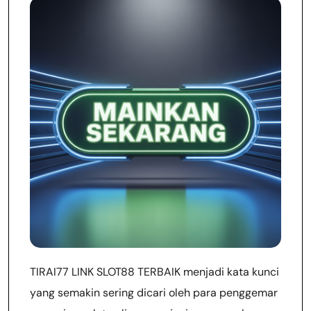
TIRAI77 LINK SLOT88 TERBAIK menjadi kata kunci
yang semakin sering dicari oleh para penggemar