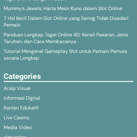
Mummy’s Jewels: Harta Mesir Kuno dalam Slot Online
7 Hal Kecil Dalam Slot Online yang Sering Tidak Disadari
Pemain
Panduan Lengkap Togel Online 4D: Kenali Pasaran, Jenis
Taruhan, dan Cara Membacanya
Tutorial Mengenal Gameplay Slot untuk Pemain Pemula
secara Lengkap
Categories
Arsip Visual
Informasi Digital
Konten Edukatif
Live Casino
Media Video