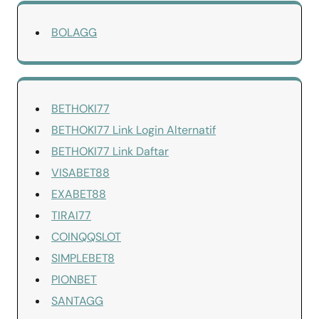
BOLAGG
BETHOKI77
BETHOKI77 Link Login Alternatif
BETHOKI77 Link Daftar
VISABET88
EXABET88
TIRAI77
COINQQSLOT
SIMPLEBET8
PIONBET
SANTAGG