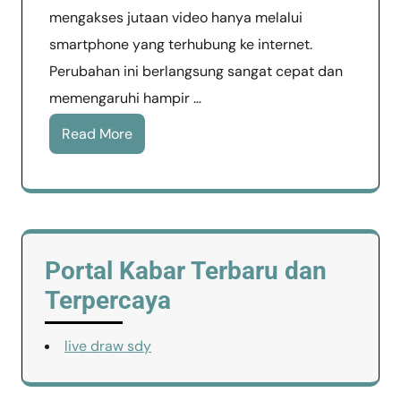
mengakses jutaan video hanya melalui
smartphone yang terhubung ke internet.
Perubahan ini berlangsung sangat cepat dan
memengaruhi hampir …
Read More
Portal Kabar Terbaru dan
Terpercaya
live draw sdy