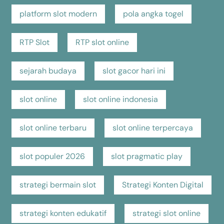
platform slot modern
pola angka togel
RTP Slot
RTP slot online
sejarah budaya
slot gacor hari ini
slot online
slot online indonesia
slot online terbaru
slot online terpercaya
slot populer 2026
slot pragmatic play
strategi bermain slot
Strategi Konten Digital
strategi konten edukatif
strategi slot online