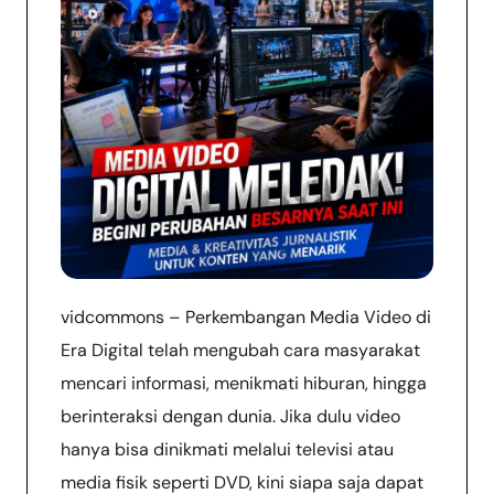
vidcommons – Perkembangan Media Video di
Era Digital telah mengubah cara masyarakat
mencari informasi, menikmati hiburan, hingga
berinteraksi dengan dunia. Jika dulu video
hanya bisa dinikmati melalui televisi atau
media fisik seperti DVD, kini siapa saja dapat