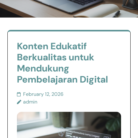
Konten Edukatif
Berkualitas untuk
Mendukung
Pembelajaran Digital
February 12, 2026
admin