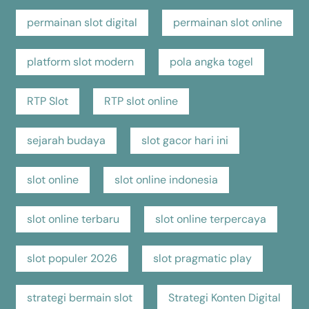
permainan slot digital
permainan slot online
platform slot modern
pola angka togel
RTP Slot
RTP slot online
sejarah budaya
slot gacor hari ini
slot online
slot online indonesia
slot online terbaru
slot online terpercaya
slot populer 2026
slot pragmatic play
strategi bermain slot
Strategi Konten Digital