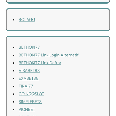
BOLAGG
BETHOKI77
BETHOKI77 Link Login Alternatif
BETHOKI77 Link Daftar
VISABET88
EXABET88
TIRAI77
COINQQSLOT
SIMPLEBET8
PIONBET