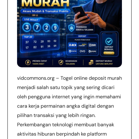
vidcommons.org – Togel online deposit murah
menjadi salah satu topik yang sering dicari
oleh pengguna internet yang ingin memahami
cara kerja permainan angka digital dengan
pilihan transaksi yang lebih ringan.
Perkembangan teknologi membuat banyak
aktivitas hiburan berpindah ke platform