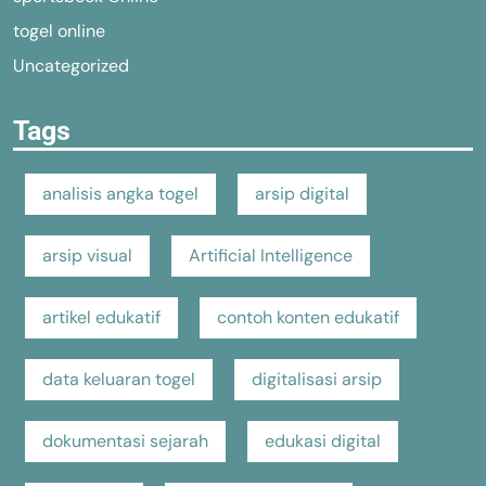
togel online
Uncategorized
Tags
analisis angka togel
arsip digital
arsip visual
Artificial Intelligence
artikel edukatif
contoh konten edukatif
data keluaran togel
digitalisasi arsip
dokumentasi sejarah
edukasi digital