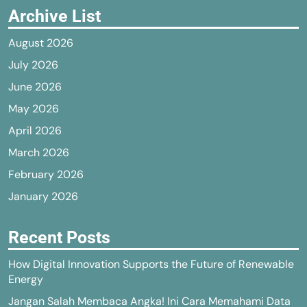
Archive List
August 2026
July 2026
June 2026
May 2026
April 2026
March 2026
February 2026
January 2026
Recent Posts
How Digital Innovation Supports the Future of Renewable
Energy
Jangan Salah Membaca Angka! Ini Cara Memahami Data