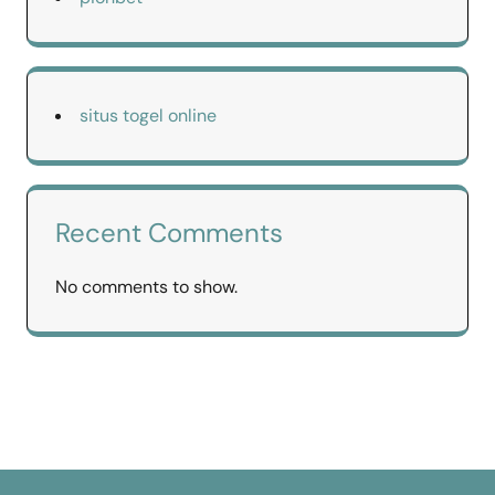
situs togel online
Recent Comments
No comments to show.