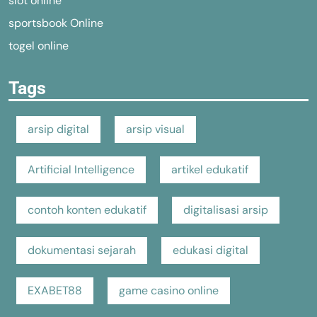
slot online
sportsbook Online
togel online
Tags
arsip digital
arsip visual
Artificial Intelligence
artikel edukatif
contoh konten edukatif
digitalisasi arsip
dokumentasi sejarah
edukasi digital
EXABET88
game casino online