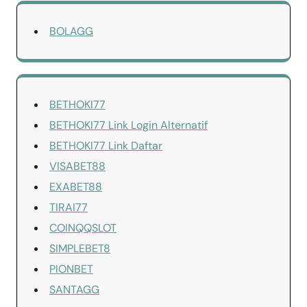
BOLAGG
BETHOKI77
BETHOKI77 Link Login Alternatif
BETHOKI77 Link Daftar
VISABET88
EXABET88
TIRAI77
COINQQSLOT
SIMPLEBET8
PIONBET
SANTAGG