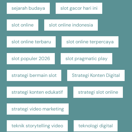
sejarah budaya
slot gacor hari ini
slot online
slot online indonesia
slot online terbaru
slot online terpercaya
slot populer 2026
slot pragmatic play
strategi bermain slot
Strategi Konten Digital
strategi konten edukatif
strategi slot online
strategi video marketing
teknik storytelling video
teknologi digital