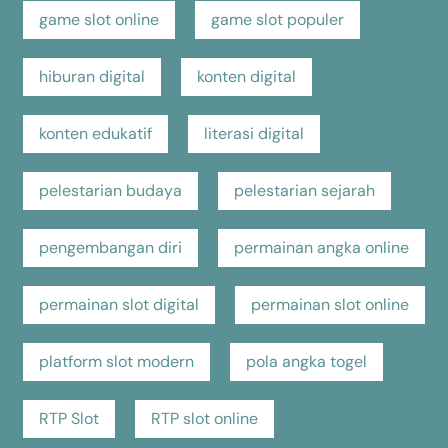
game slot online
game slot populer
hiburan digital
konten digital
konten edukatif
literasi digital
pelestarian budaya
pelestarian sejarah
pengembangan diri
permainan angka online
permainan slot digital
permainan slot online
platform slot modern
pola angka togel
RTP Slot
RTP slot online