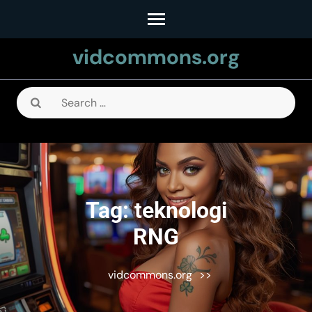
Skip
to
vidcommons.org
content
(Press
Enter)
Search
for:
Tag:
teknologi
RNG
vidcommons.org
>>