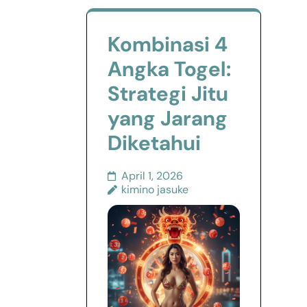
Kombinasi 4
Angka Togel:
Strategi Jitu
yang Jarang
Diketahui
April 1, 2026
kimino jasuke