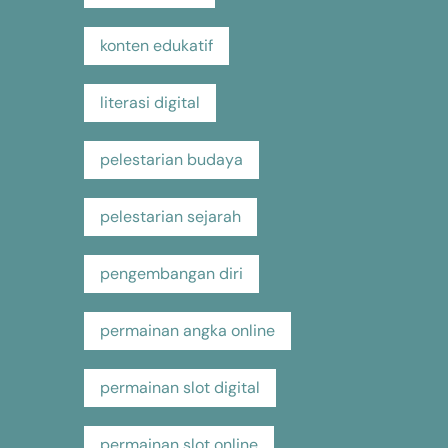
konten edukatif
literasi digital
pelestarian budaya
pelestarian sejarah
pengembangan diri
permainan angka online
permainan slot digital
permainan slot online