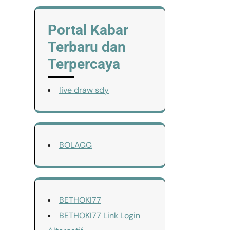
Portal Kabar
Terbaru dan
Terpercaya
live draw sdy
BOLAGG
BETHOKI77
BETHOKI77 Link Login