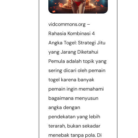
vidcommons.org –
Rahasia Kombinasi 4
Angka Togel: Strategi Jitu
yang Jarang Diketahui
Pemula adalah topik yang
sering dicari oleh pemain
togel karena banyak
pemain ingin memahami
bagaimana menyusun
angka dengan
pendekatan yang lebih
terarah, bukan sekadar
menebak tanpa pola. Di