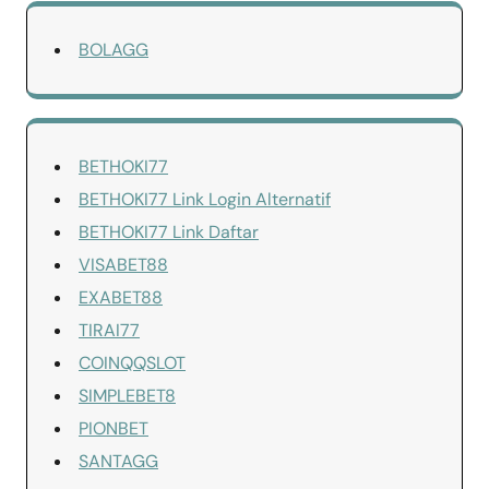
BOLAGG
BETHOKI77
BETHOKI77 Link Login Alternatif
BETHOKI77 Link Daftar
VISABET88
EXABET88
TIRAI77
COINQQSLOT
SIMPLEBET8
PIONBET
SANTAGG