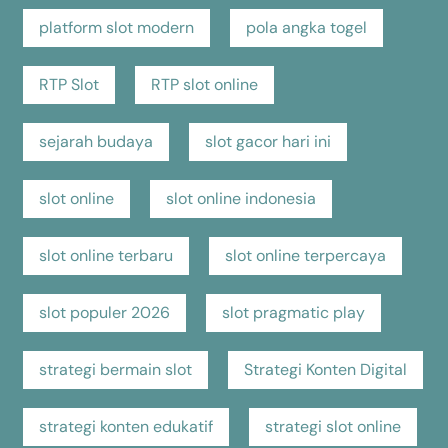
platform slot modern
pola angka togel
RTP Slot
RTP slot online
sejarah budaya
slot gacor hari ini
slot online
slot online indonesia
slot online terbaru
slot online terpercaya
slot populer 2026
slot pragmatic play
strategi bermain slot
Strategi Konten Digital
strategi konten edukatif
strategi slot online