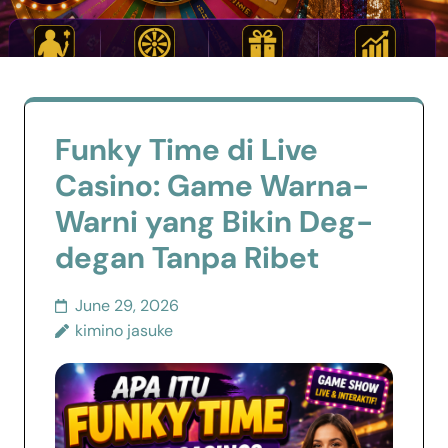
Funky Time di Live
Casino: Game Warna-
Warni yang Bikin Deg-
degan Tanpa Ribet
June 29, 2026
kimino jasuke