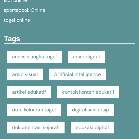
slot online
sportsbook Online
togel online
Tags
analisis angka togel
arsip digital
arsip visual
Artificial Intelligence
artikel edukatif
contoh konten edukatif
data keluaran togel
digitalisasi arsip
dokumentasi sejarah
edukasi digital