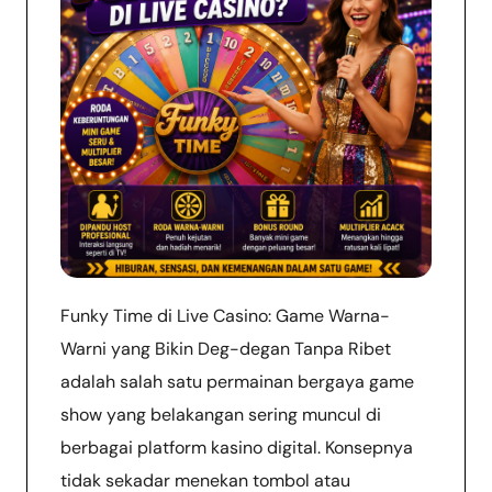
Funky Time di Live Casino: Game Warna-
Warni yang Bikin Deg-degan Tanpa Ribet
adalah salah satu permainan bergaya game
show yang belakangan sering muncul di
berbagai platform kasino digital. Konsepnya
tidak sekadar menekan tombol atau