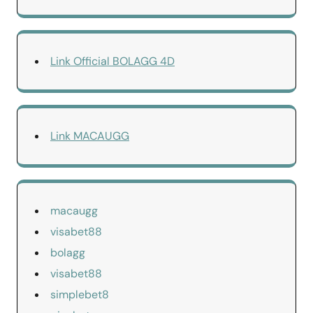
Link Official BOLAGG 4D
Link MACAUGG
macaugg
visabet88
bolagg
visabet88
simplebet8