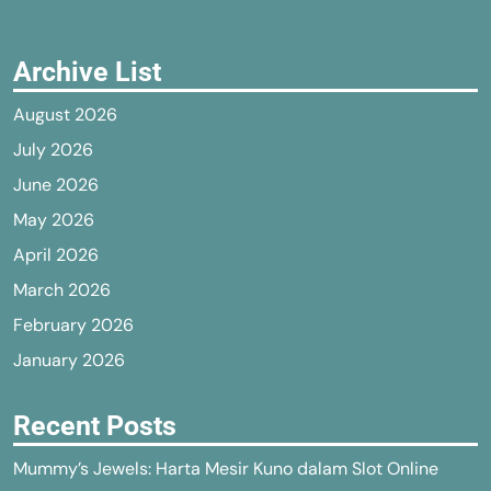
Archive List
August 2026
July 2026
June 2026
May 2026
April 2026
March 2026
February 2026
January 2026
Recent Posts
Mummy’s Jewels: Harta Mesir Kuno dalam Slot Online