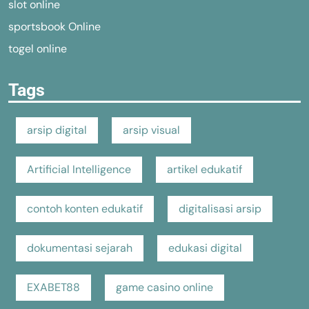
slot online
sportsbook Online
togel online
Tags
arsip digital
arsip visual
Artificial Intelligence
artikel edukatif
contoh konten edukatif
digitalisasi arsip
dokumentasi sejarah
edukasi digital
EXABET88
game casino online