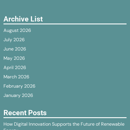
Archive List
August 2026
July 2026
June 2026
May 2026
April 2026
March 2026
February 2026
January 2026
Recent Posts
How Digital Innovation Supports the Future of Renewable