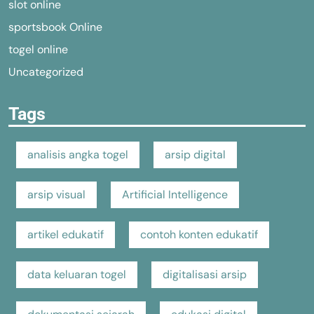
slot online
sportsbook Online
togel online
Uncategorized
Tags
analisis angka togel
arsip digital
arsip visual
Artificial Intelligence
artikel edukatif
contoh konten edukatif
data keluaran togel
digitalisasi arsip