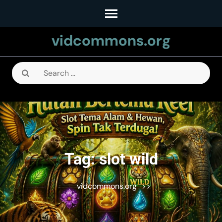
Skip
to
vidcommons.org
content
(Press
Enter)
Search
for:
Tag:
slot wild
vidcommons.org
>>