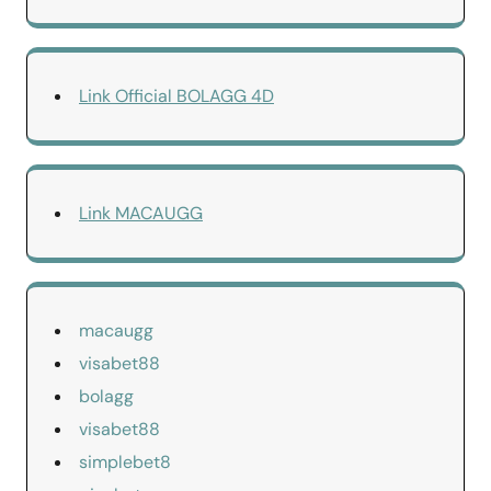
Link Official BOLAGG 4D
Link MACAUGG
macaugg
visabet88
bolagg
visabet88
simplebet8