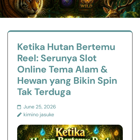
Ketika Hutan Bertemu
Reel: Serunya Slot
Online Tema Alam &
Hewan yang Bikin Spin
Tak Terduga
June 25, 2026
kimino jasuke