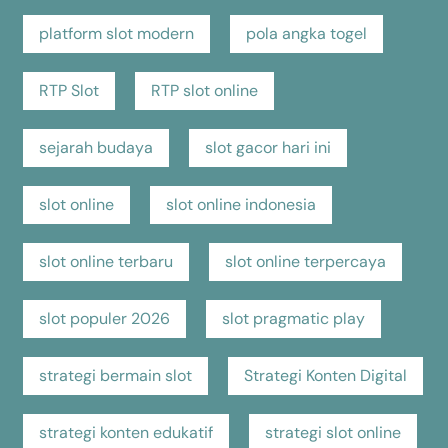
platform slot modern
pola angka togel
RTP Slot
RTP slot online
sejarah budaya
slot gacor hari ini
slot online
slot online indonesia
slot online terbaru
slot online terpercaya
slot populer 2026
slot pragmatic play
strategi bermain slot
Strategi Konten Digital
strategi konten edukatif
strategi slot online