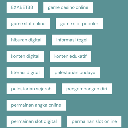
EXABET88
game casino online
game slot online
game slot populer
hiburan digital
informasi togel
konten digital
konten edukatif
literasi digital
pelestarian budaya
pelestarian sejarah
pengembangan diri
permainan angka online
permainan slot digital
permainan slot online