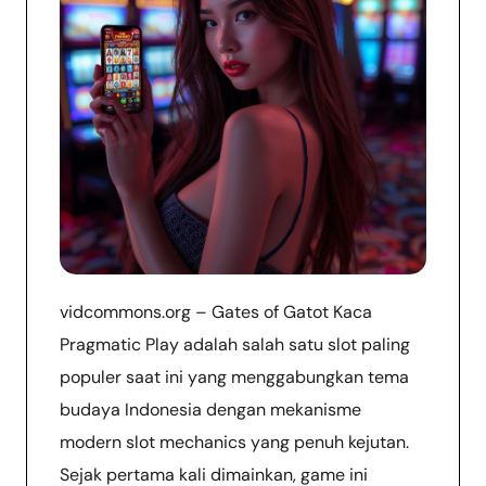
vidcommons.org – Gates of Gatot Kaca
Pragmatic Play adalah salah satu slot paling
populer saat ini yang menggabungkan tema
budaya Indonesia dengan mekanisme
modern slot mechanics yang penuh kejutan.
Sejak pertama kali dimainkan, game ini