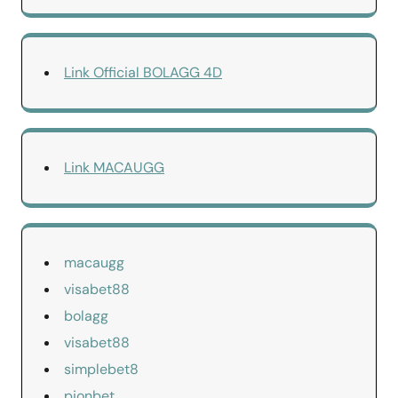
Link Official BOLAGG 4D
Link MACAUGG
macaugg
visabet88
bolagg
visabet88
simplebet8
pionbet