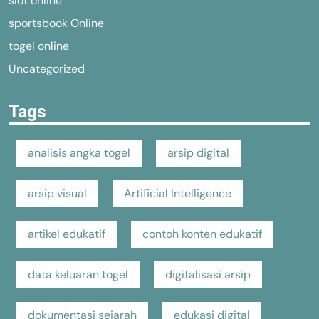
slot online
sportsbook Online
togel online
Uncategorized
Tags
analisis angka togel
arsip digital
arsip visual
Artificial Intelligence
artikel edukatif
contoh konten edukatif
data keluaran togel
digitalisasi arsip
dokumentasi sejarah
edukasi digital