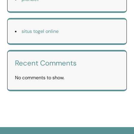
situs togel online
Recent Comments
No comments to show.