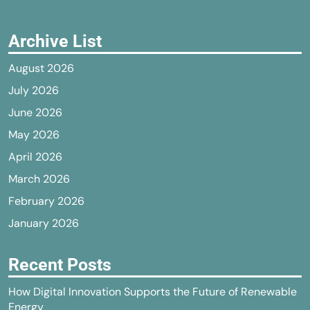
Archive List
August 2026
July 2026
June 2026
May 2026
April 2026
March 2026
February 2026
January 2026
Recent Posts
How Digital Innovation Supports the Future of Renewable
Energy