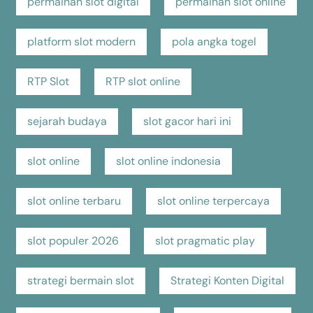
permainan slot digital
permainan slot online
platform slot modern
pola angka togel
RTP Slot
RTP slot online
sejarah budaya
slot gacor hari ini
slot online
slot online indonesia
slot online terbaru
slot online terpercaya
slot populer 2026
slot pragmatic play
strategi bermain slot
Strategi Konten Digital