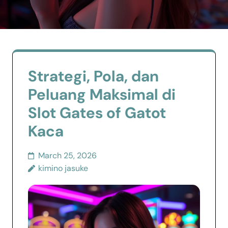
Strategi, Pola, dan
Peluang Maksimal di
Slot Gates of Gatot
Kaca
March 25, 2026
kimino jasuke