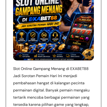
Slot Online Gampang Menang di EXABET88
Jadi Sorotan Pemain Hari Ini menjadi
pembahasan hangat di kalangan pecinta
permainan digital. Banyak pemain mengaku
tertarik mencoba berbagai permainan yang
tersedia karena pilihan game yang lengkap,