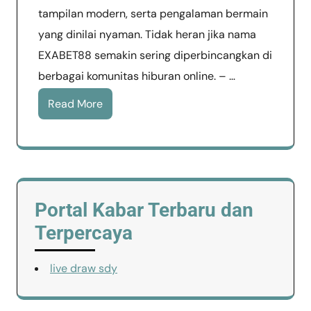
tampilan modern, serta pengalaman bermain
yang dinilai nyaman. Tidak heran jika nama
EXABET88 semakin sering diperbincangkan di
berbagai komunitas hiburan online. – …
Read More
Portal Kabar Terbaru dan
Terpercaya
live draw sdy