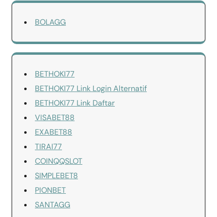
BOLAGG
BETHOKI77
BETHOKI77 Link Login Alternatif
BETHOKI77 Link Daftar
VISABET88
EXABET88
TIRAI77
COINQQSLOT
SIMPLEBET8
PIONBET
SANTAGG