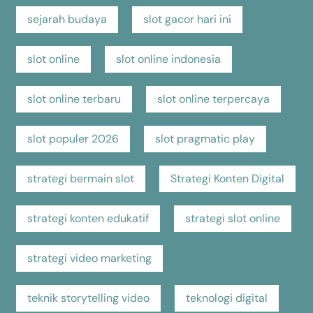
sejarah budaya
slot gacor hari ini
slot online
slot online indonesia
slot online terbaru
slot online terpercaya
slot populer 2026
slot pragmatic play
strategi bermain slot
Strategi Konten Digital
strategi konten edukatif
strategi slot online
strategi video marketing
teknik storytelling video
teknologi digital