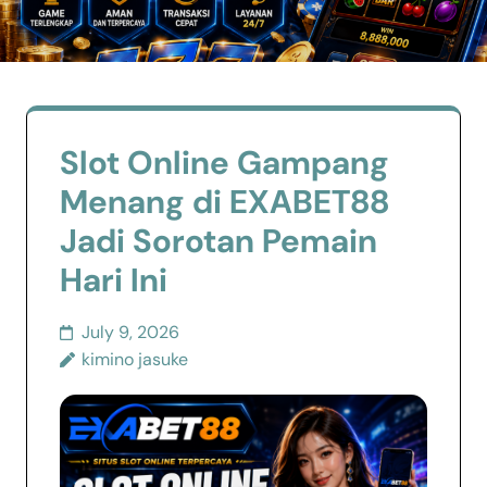
Slot Online Gampang
Menang di EXABET88
Jadi Sorotan Pemain
Hari Ini
July 9, 2026
kimino jasuke