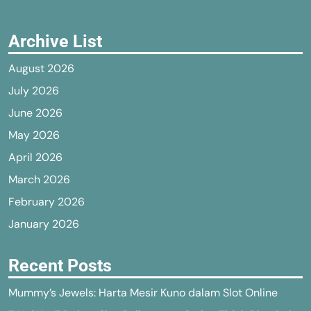
Archive List
August 2026
July 2026
June 2026
May 2026
April 2026
March 2026
February 2026
January 2026
Recent Posts
Mummy’s Jewels: Harta Mesir Kuno dalam Slot Online