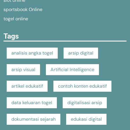
slot online
sportsbook Online
togel online
Tags
analisis angka togel
arsip digital
arsip visual
Artificial Intelligence
artikel edukatif
contoh konten edukatif
data keluaran togel
digitalisasi arsip
dokumentasi sejarah
edukasi digital