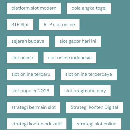
platform slot modern
pola angka togel
RTP Slot
RTP slot online
sejarah budaya
slot gacor hari ini
slot online
slot online indonesia
slot online terbaru
slot online terpercaya
slot populer 2026
slot pragmatic play
strategi bermain slot
Strategi Konten Digital
strategi konten edukatif
strategi slot online