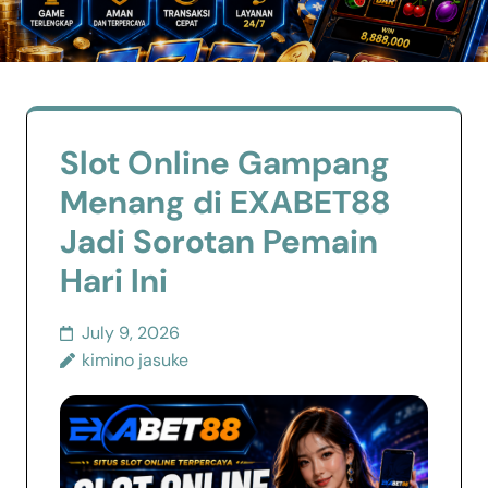
Slot Online Gampang
Menang di EXABET88
Jadi Sorotan Pemain
Hari Ini
July 9, 2026
kimino jasuke