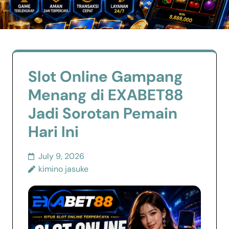
Slot Online Gampang
Menang di EXABET88
Jadi Sorotan Pemain
Hari Ini
July 9, 2026
kimino jasuke