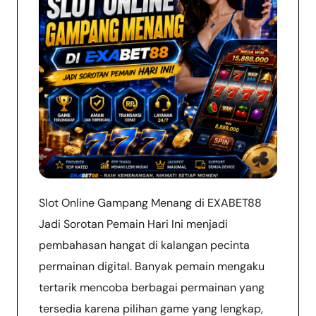
Slot Online Gampang Menang di EXABET88
Jadi Sorotan Pemain Hari Ini menjadi
pembahasan hangat di kalangan pecinta
permainan digital. Banyak pemain mengaku
tertarik mencoba berbagai permainan yang
tersedia karena pilihan game yang lengkap,