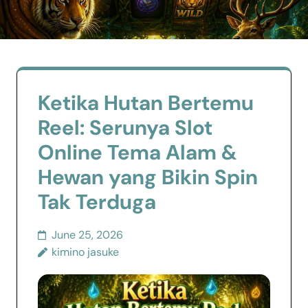
Ketika Hutan Bertemu
Reel: Serunya Slot
Online Tema Alam &
Hewan yang Bikin Spin
Tak Terduga
June 25, 2026
kimino jasuke