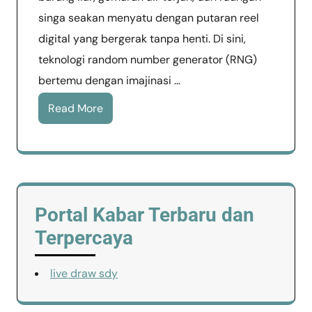
singa seakan menyatu dengan putaran reel
digital yang bergerak tanpa henti. Di sini,
teknologi random number generator (RNG)
bertemu dengan imajinasi …
Read More
Portal Kabar Terbaru dan
Terpercaya
live draw sdy