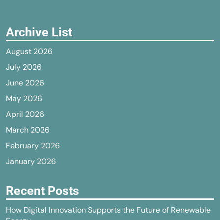
Archive List
August 2026
July 2026
June 2026
May 2026
April 2026
March 2026
February 2026
January 2026
Recent Posts
How Digital Innovation Supports the Future of Renewable