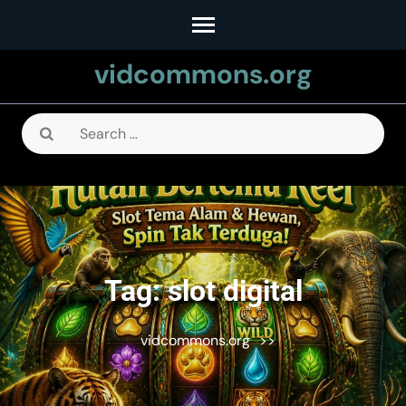
Skip
to
vidcommons.org
content
(Press
Enter)
Search
for:
Tag:
slot digital
vidcommons.org
>>