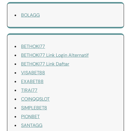
BOLAGG
BETHOKI77
BETHOKI77 Link Login Alternatif
BETHOKI77 Link Daftar
VISABET88
EXABET88
TIRAI77
COINQQSLOT
SIMPLEBET8
PIONBET
SANTAGG