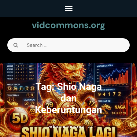
Skip
to
vidcommons.org
content
(Press
Enter)
Search
for:
Tag:
Shio Naga
dan
Keberuntungan
vidcommons.org
>>