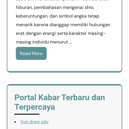
hiburan, pembahasan mengenai shio,
keberuntungan, dan simbol angka tetap
menarik karena dianggap memiliki hubungan
erat dengan energi serta karakter masing-
masing individu menurut …
Read More
Portal Kabar Terbaru dan
Terpercaya
live draw sdy