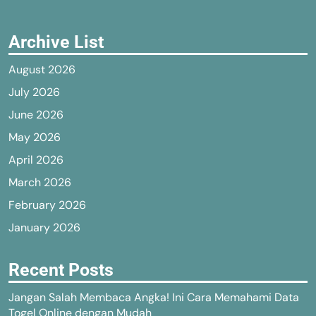
Archive List
August 2026
July 2026
June 2026
May 2026
April 2026
March 2026
February 2026
January 2026
Recent Posts
Jangan Salah Membaca Angka! Ini Cara Memahami Data
Togel Online dengan Mudah