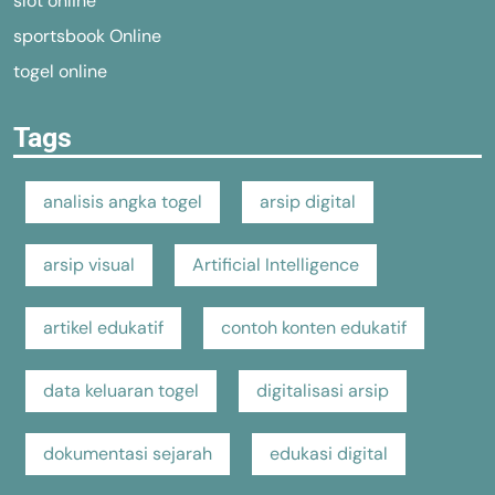
slot online
sportsbook Online
togel online
Tags
analisis angka togel
arsip digital
arsip visual
Artificial Intelligence
artikel edukatif
contoh konten edukatif
data keluaran togel
digitalisasi arsip
dokumentasi sejarah
edukasi digital