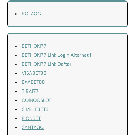
BOLAGG
BETHOKI77
BETHOKI77 Link Login Alternatif
BETHOKI77 Link Daftar
VISABET88
EXABET88
TIRAI77
COINQQSLOT
SIMPLEBET8
PIONBET
SANTAGG