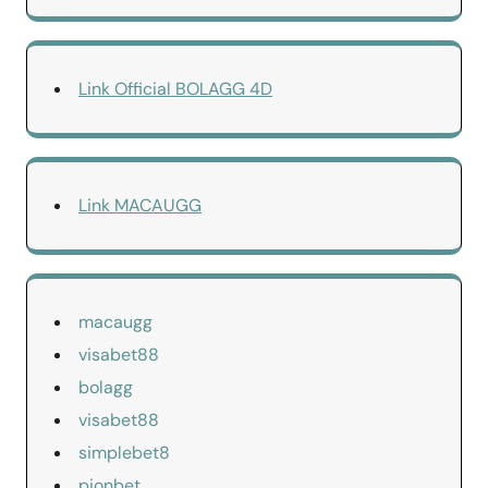
Link Official BOLAGG 4D
Link MACAUGG
macaugg
visabet88
bolagg
visabet88
simplebet8
pionbet