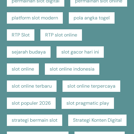
permainan slot digital
permainan slot online
platform slot modern
pola angka togel
RTP Slot
RTP slot online
sejarah budaya
slot gacor hari ini
slot online
slot online indonesia
slot online terbaru
slot online terpercaya
slot populer 2026
slot pragmatic play
strategi bermain slot
Strategi Konten Digital