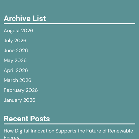
Archive List
August 2026
July 2026
June 2026
May 2026
April 2026
March 2026
February 2026
January 2026
Recent Posts
How Digital Innovation Supports the Future of Renewable
Energy