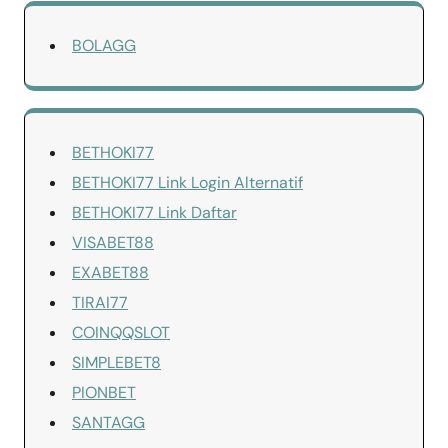
BOLAGG
BETHOKI77
BETHOKI77 Link Login Alternatif
BETHOKI77 Link Daftar
VISABET88
EXABET88
TIRAI77
COINQQSLOT
SIMPLEBET8
PIONBET
SANTAGG