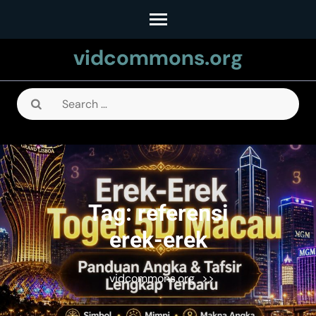
Skip
to
vidcommons.org
content
(Press
Enter)
Search
for:
Tag:
referensi
erek-erek
vidcommons.org
>>