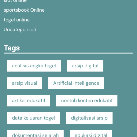
slot online
sportsbook Online
togel online
Uncategorized
Tags
analisis angka togel
arsip digital
arsip visual
Artificial Intelligence
artikel edukatif
contoh konten edukatif
data keluaran togel
digitalisasi arsip
dokumentasi sejarah
edukasi digital