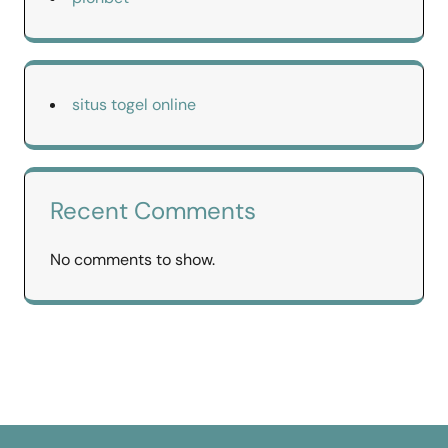
situs togel online
Recent Comments
No comments to show.