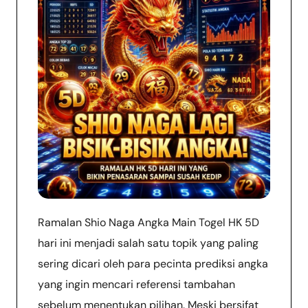
Ramalan Shio Naga Angka Main Togel HK 5D
hari ini menjadi salah satu topik yang paling
sering dicari oleh para pecinta prediksi angka
yang ingin mencari referensi tambahan
sebelum menentukan pilihan. Meski bersifat