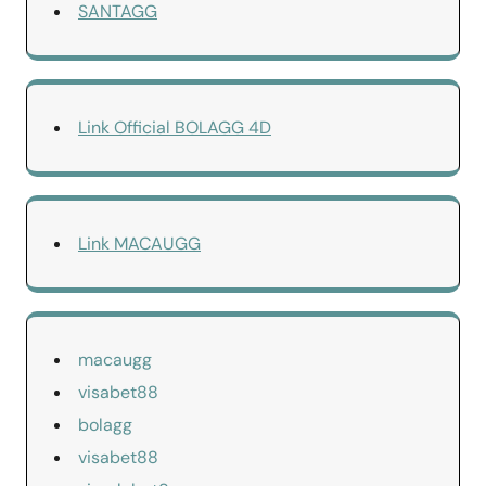
SANTAGG
Link Official BOLAGG 4D
Link MACAUGG
macaugg
visabet88
bolagg
visabet88