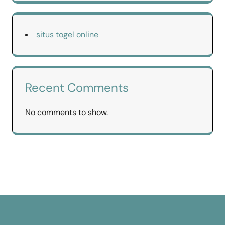
situs togel online
Recent Comments
No comments to show.