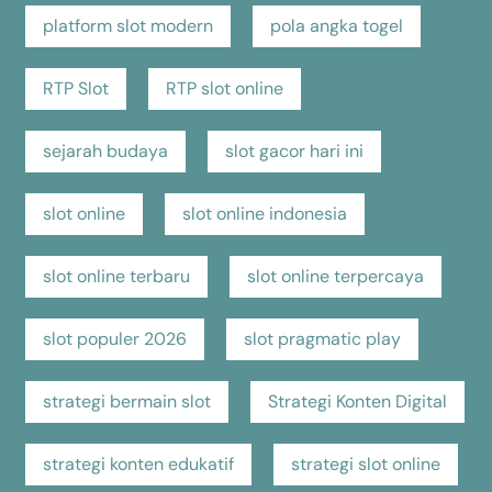
platform slot modern
pola angka togel
RTP Slot
RTP slot online
sejarah budaya
slot gacor hari ini
slot online
slot online indonesia
slot online terbaru
slot online terpercaya
slot populer 2026
slot pragmatic play
strategi bermain slot
Strategi Konten Digital
strategi konten edukatif
strategi slot online