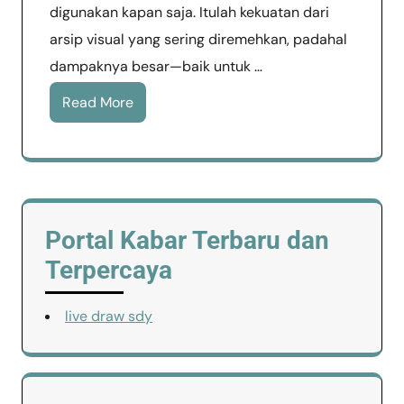
digunakan kapan saja. Itulah kekuatan dari
arsip visual yang sering diremehkan, padahal
dampaknya besar—baik untuk …
Read More
Portal Kabar Terbaru dan
Terpercaya
live draw sdy