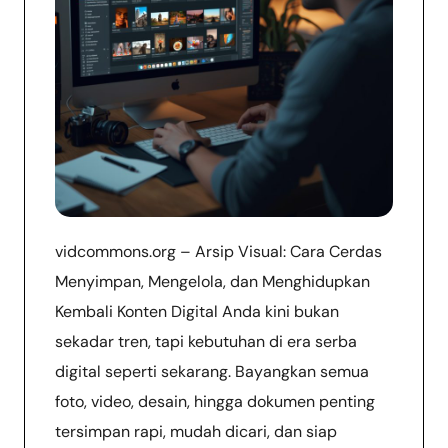
vidcommons.org – Arsip Visual: Cara Cerdas
Menyimpan, Mengelola, dan Menghidupkan
Kembali Konten Digital Anda kini bukan
sekadar tren, tapi kebutuhan di era serba
digital seperti sekarang. Bayangkan semua
foto, video, desain, hingga dokumen penting
tersimpan rapi, mudah dicari, dan siap