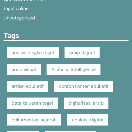
togel online
Uncategorized
Tags
analisis angka togel
arsip digital
arsip visual
Artificial Intelligence
artikel edukatif
contoh konten edukatif
data keluaran togel
digitalisasi arsip
dokumentasi sejarah
edukasi digital