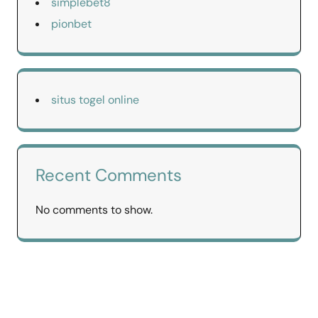
simplebet8
pionbet
situs togel online
Recent Comments
No comments to show.