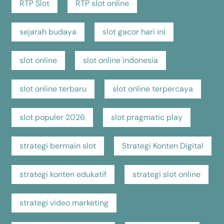
RTP Slot
RTP slot online
sejarah budaya
slot gacor hari ini
slot online
slot online indonesia
slot online terbaru
slot online terpercaya
slot populer 2026
slot pragmatic play
strategi bermain slot
Strategi Konten Digital
strategi konten edukatif
strategi slot online
strategi video marketing