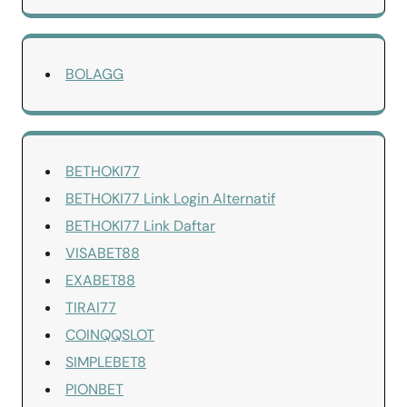
BOLAGG
BETHOKI77
BETHOKI77 Link Login Alternatif
BETHOKI77 Link Daftar
VISABET88
EXABET88
TIRAI77
COINQQSLOT
SIMPLEBET8
PIONBET