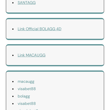
SANTAGG
Link Official BOLAGG 4D
Link MACAUGG
macaugg
visabet88
bolagg
visabet88