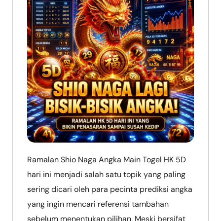
Ramalan Shio Naga Angka Main Togel HK 5D
hari ini menjadi salah satu topik yang paling
sering dicari oleh para pecinta prediksi angka
yang ingin mencari referensi tambahan
sebelum menentukan pilihan. Meski bersifat