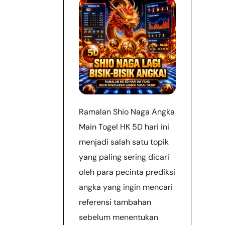
Ramalan Shio Naga Angka
Main Togel HK 5D hari ini
menjadi salah satu topik
yang paling sering dicari
oleh para pecinta prediksi
angka yang ingin mencari
referensi tambahan
sebelum menentukan