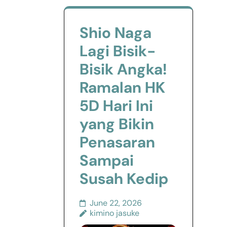
Shio Naga
Lagi Bisik-
Bisik Angka!
Ramalan HK
5D Hari Ini
yang Bikin
Penasaran
Sampai
Susah Kedip
June 22, 2026
kimino jasuke