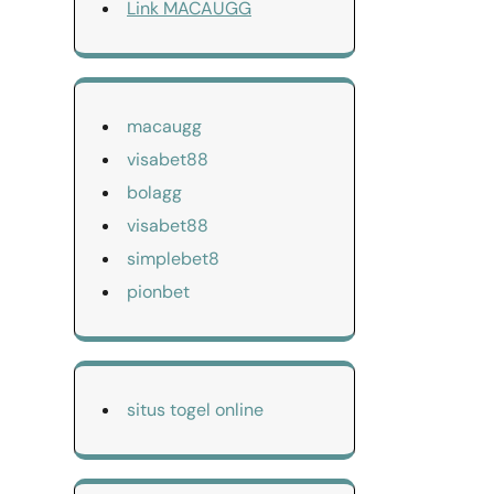
Link MACAUGG
macaugg
visabet88
bolagg
visabet88
simplebet8
pionbet
situs togel online