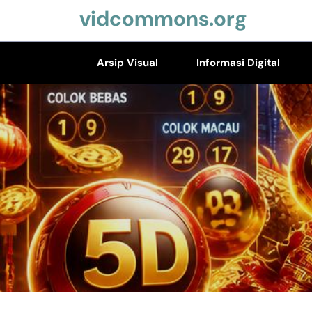
Skip
vidcommons.org
to
content
Arsip Visual
Informasi Digital
(Press
Enter)