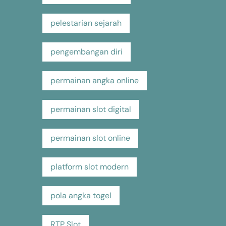
pelestarian sejarah
pengembangan diri
permainan angka online
permainan slot digital
permainan slot online
platform slot modern
pola angka togel
RTP Slot