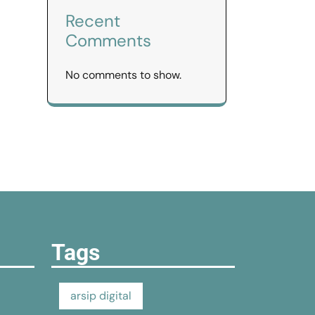
Recent
Comments
No comments to show.
Tags
arsip digital