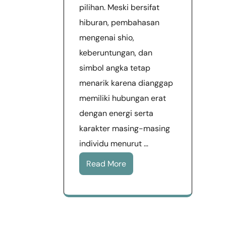
pilihan. Meski bersifat
hiburan, pembahasan
mengenai shio,
keberuntungan, dan
simbol angka tetap
menarik karena dianggap
memiliki hubungan erat
dengan energi serta
karakter masing-masing
individu menurut …
Read More