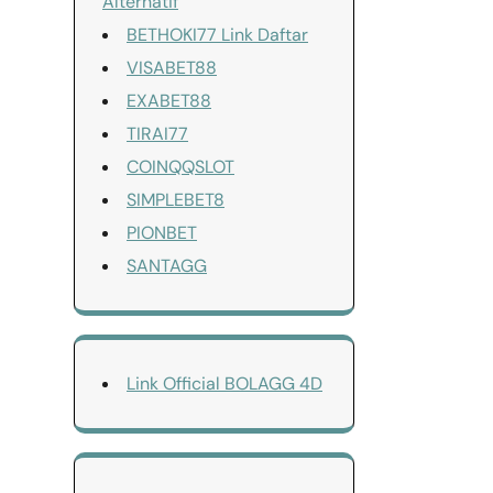
Alternatif
BETHOKI77 Link Daftar
VISABET88
EXABET88
TIRAI77
COINQQSLOT
SIMPLEBET8
PIONBET
SANTAGG
Link Official BOLAGG 4D