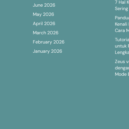
7 Hal 
June 2026
Sering
May 2026
Pandua
April 2026
Kenali
Cara 
March 2026
Tutori
February 2026
untuk 
January 2026
Lengk
Zeus v
dengan
Mode 