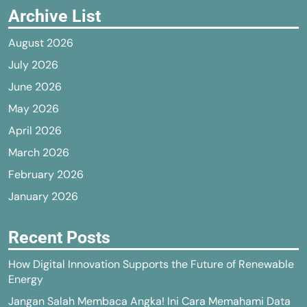
Archive List
August 2026
July 2026
June 2026
May 2026
April 2026
March 2026
February 2026
January 2026
Recent Posts
How Digital Innovation Supports the Future of Renewable
Energy
Jangan Salah Membaca Angka! Ini Cara Memahami Data