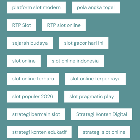
platform slot modern
pola angka togel
RTP Slot
RTP slot online
sejarah budaya
slot gacor hari ini
slot online
slot online indonesia
slot online terbaru
slot online terpercaya
slot populer 2026
slot pragmatic play
strategi bermain slot
Strategi Konten Digital
strategi konten edukatif
strategi slot online