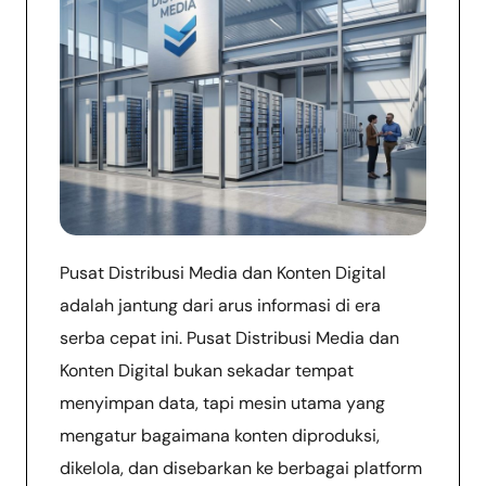
Pusat Distribusi Media dan Konten Digital
adalah jantung dari arus informasi di era
serba cepat ini. Pusat Distribusi Media dan
Konten Digital bukan sekadar tempat
menyimpan data, tapi mesin utama yang
mengatur bagaimana konten diproduksi,
dikelola, dan disebarkan ke berbagai platform