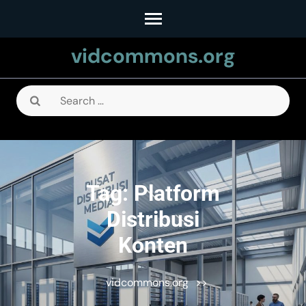
Skip
to
vidcommons.org
content
(Press
Enter)
Search
for:
Tag:
Platform
Distribusi
Konten
vidcommons.org
>>