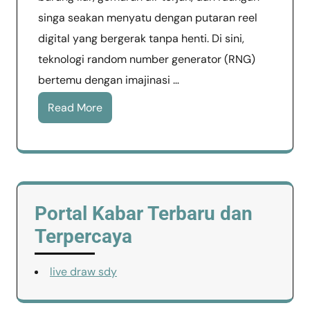
singa seakan menyatu dengan putaran reel
digital yang bergerak tanpa henti. Di sini,
teknologi random number generator (RNG)
bertemu dengan imajinasi …
Read More
Portal Kabar Terbaru dan
Terpercaya
live draw sdy