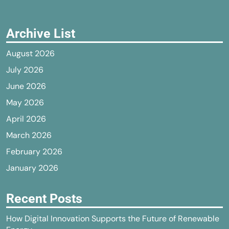
Archive List
August 2026
July 2026
June 2026
May 2026
April 2026
March 2026
February 2026
January 2026
Recent Posts
How Digital Innovation Supports the Future of Renewable