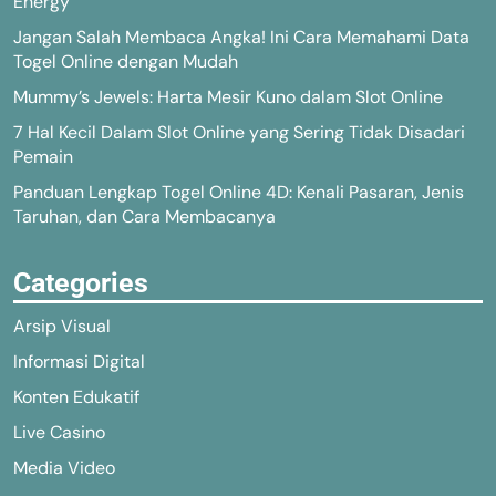
Energy
Jangan Salah Membaca Angka! Ini Cara Memahami Data
Togel Online dengan Mudah
Mummy’s Jewels: Harta Mesir Kuno dalam Slot Online
7 Hal Kecil Dalam Slot Online yang Sering Tidak Disadari
Pemain
Panduan Lengkap Togel Online 4D: Kenali Pasaran, Jenis
Taruhan, dan Cara Membacanya
Categories
Arsip Visual
Informasi Digital
Konten Edukatif
Live Casino
Media Video