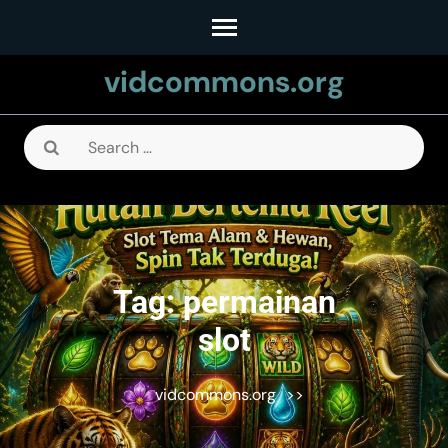
Skip
to
vidcommons.org
content
(Press
Enter)
Search
for:
Tag:
permainan
slot
vidcommons.org
>>