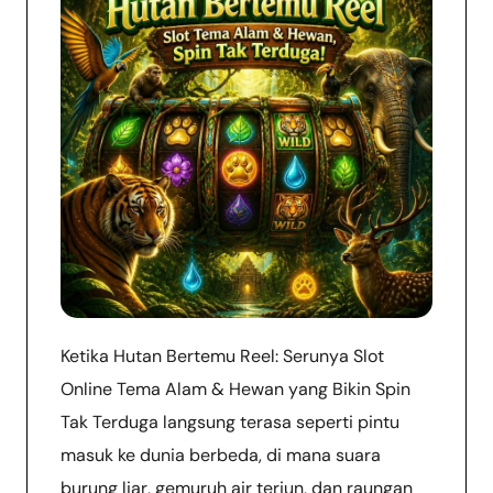
Ketika Hutan Bertemu Reel: Serunya Slot
Online Tema Alam & Hewan yang Bikin Spin
Tak Terduga langsung terasa seperti pintu
masuk ke dunia berbeda, di mana suara
burung liar, gemuruh air terjun, dan raungan