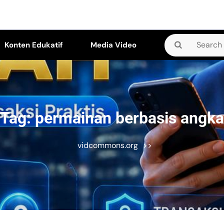
Search
Konten Edukatif
Media Video
for:
Tag:
permainan berbasis angka
vidcommons.org
>>