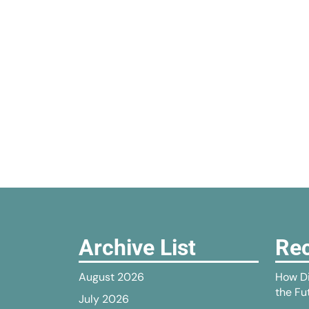
Archive List
Rec
August 2026
How Di
the Fu
July 2026