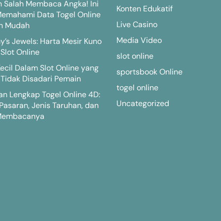
 Salah Membaca Angka! Ini
Konten Edukatif
emahami Data Togel Online
Live Casino
n Mudah
Media Video
s Jewels: Harta Mesir Kuno
Slot Online
slot online
Kecil Dalam Slot Online yang
sportsbook Online
 Tidak Disadari Pemain
togel online
n Lengkap Togel Online 4D:
Uncategorized
 Pasaran, Jenis Taruhan, dan
Membacanya