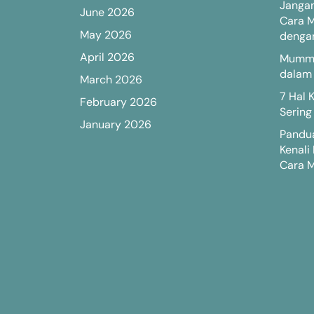
Jangan
June 2026
Cara M
May 2026
denga
April 2026
Mummy’
dalam 
March 2026
7 Hal 
February 2026
Sering
January 2026
Pandua
Kenali
Cara 