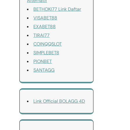
Alternatif
BETHOKI77 Link Daftar
VISABET88
EXABET88
TIRAI77
COINQQSLOT
SIMPLEBET8
PIONBET
SANTAGG
Link Official BOLAGG 4D